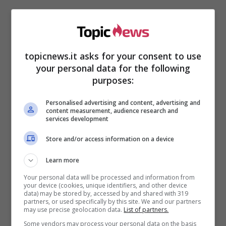
topicnews.it asks for your consent to use
Nel corso della sua carriera ha ricevuto sette
your personal data for the following
Wind Music Awards per le sue vendite, due
purposes:
MTV Awards, due Power Hits Estate e un Best
Europe South Act, dove ottiene anche una
Personalised advertising and content, advertising and
candidatura come Best Worldwide Act. Ha
content measurement, audience research and
services development
inoltre ricevuto altre nomination ai World Music
Award, ai TRL Awards e ai Nickelodeon Kids’
Store and/or access information on a device
Choice Awards.
Learn more
Alessandra Amoroso, fisico
Your personal data will be processed and information from
your device (cookies, unique identifiers, and other device
invidiabile
data) may be stored by, accessed by and shared with 319
partners, or used specifically by this site. We and our partners
may use precise geolocation data.
List of partners.
Insomma, un curriculum o, meglio, un palmares,
Some vendors may process your personal data on the basis