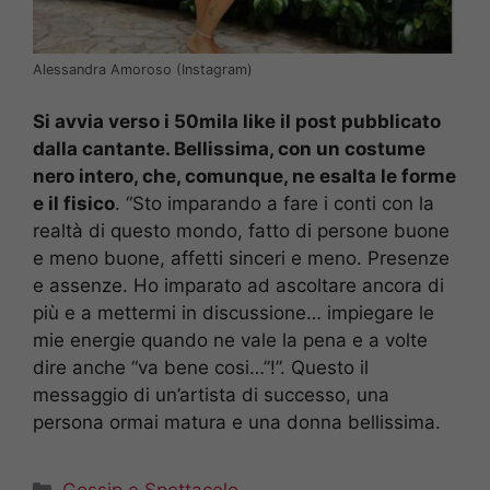
Alessandra Amoroso (Instagram)
Si avvia verso i 50mila like il post pubblicato
dalla cantante. Bellissima, con un costume
nero intero, che, comunque, ne esalta le forme
e il fisico
. “Sto imparando a fare i conti con la
realtà di questo mondo, fatto di persone buone
e meno buone, affetti sinceri e meno. Presenze
e assenze. Ho imparato ad ascoltare ancora di
più e a mettermi in discussione… impiegare le
mie energie quando ne vale la pena e a volte
dire anche “va bene cosi…”!”. Questo il
messaggio di un’artista di successo, una
persona ormai matura e una donna bellissima.
Categorie
Gossip e Spettacolo