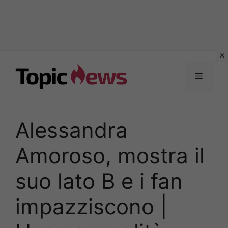
Vai
al
Menu
contenuto
Alessandra
Amoroso, mostra il
suo lato B e i fan
impazziscono |