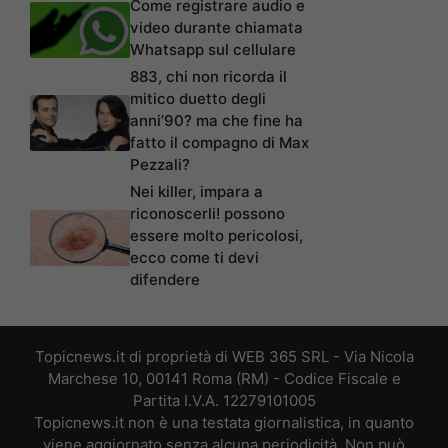
Come registrare audio e
video durante chiamata
Whatsapp sul cellulare
883, chi non ricorda il
mitico duetto degli
anni’90? ma che fine ha
fatto il compagno di Max
Pezzali?
Nei killer, impara a
riconoscerli! possono
essere molto pericolosi,
ecco come ti devi
difendere
Topicnews.it di proprietà di WEB 365 SRL - Via Nicola
Marchese 10, 00141 Roma (RM) - Codice Fiscale e
Partita I.V.A. 12279101005
Topicnews.it non è una testata giornalistica, in quanto
viene aggiornato senza alcuna periodicità. Non può