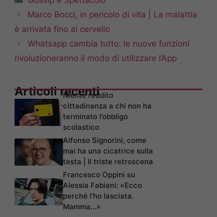
Marco Bocci, in pericolo di vita | La malattia
è arrivata fino al cervello
Whatsapp cambia tutto: le nuove funzioni
rivoluzioneranno il modo di utilizzare l’App
Articoli recenti
Niente reddito
cittadinanza a chi non ha
terminato l’obbligo
scolastico
Alfonso Signorini, come
mai ha una cicatrice sulla
testa | Il triste retroscena
Francesco Oppini su
Alessia Fabiani: «Ecco
perché l’ho lasciata.
Mamma…»