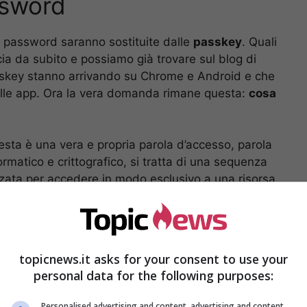
ssword
e password saranno sostituite dalle
passkey
. Quali
cia da subito e possiamo già trovare sul blog di
sskey stanno arrivando su Chrome e Android e che
 dalle app. Ora la vera domanda rimane questa:
cosa
esta è una vera e propria parola d’accesso, parola
rmatico e crittografico, si tratta di una sequenza
lizzata per accedere in modo esclusivo a una risorsa
puter, connessione internet, casella della posta
., o per effettuare operazioni di cifratura. Si parla
ave è costituita da una frase o da una sequenza
topicnews.it asks for your consent to use your
personal data for the following purposes:
Personalised advertising and content, advertising and content