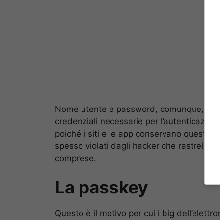
Nome utente e password, comunque, costit
credenziali necessarie per l’autenticazione
poiché i siti e le app conservano queste c
spesso violati dagli hacker che rastrellano 
comprese.
La passkey
Questo è il motivo per cui i big dell’elettr