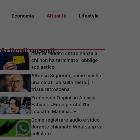
Economia
Attualità
Lifestyle
Articoli recenti
Niente reddito cittadinanza a
chi non ha terminato l’obbligo
scolastico
Alfonso Signorini, come mai ha
una cicatrice sulla testa | Il
triste retroscena
Francesco Oppini su Alessia
Fabiani: «Ecco perché l’ho
lasciata. Mamma…»
Come registrare audio e video
durante chiamata Whatsapp sul
cellulare