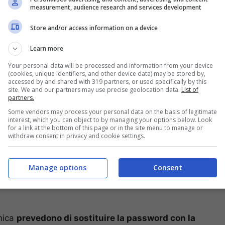
measurement, audience research and services development
Store and/or access information on a device
Learn more
Your personal data will be processed and information from your device
(cookies, unique identifiers, and other device data) may be stored by,
accessed by and shared with 319 partners, or used specifically by this
site. We and our partners may use precise geolocation data.
List of
partners.
uiscono, ad oggi, la classica coppia di
Some vendors may process your personal data on the basis of legitimate
interest, which you can object to by managing your options below. Look
. La password non è affatto sicura, in realtà,
for a link at the bottom of this page or in the site menu to manage or
redenziali nei propri server, che vengono poi
withdraw consent in privacy and cookie settings.
informazioni sugli utenti dei siti, credenziali
Manage options
Consent
onica
prevedono di sostituire la password con la