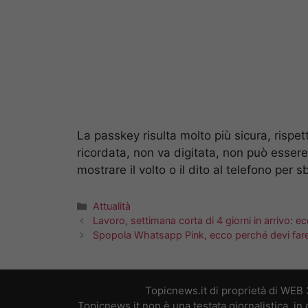
La passkey risulta molto più sicura, rispe
ricordata, non va digitata, non può essere
mostrare il volto o il dito al telefono per 
Categorie
Attualità
Lavoro, settimana corta di 4 giorni in arrivo: e
Spopola Whatsapp Pink, ecco perché devi fare
Topicnews.it di proprietà di WEB
Topicnews.it non è una testata giornalistica, i