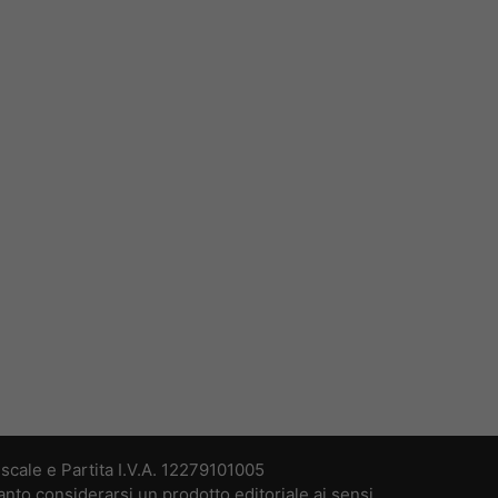
cale e Partita I.V.A. 12279101005
nto considerarsi un prodotto editoriale ai sensi