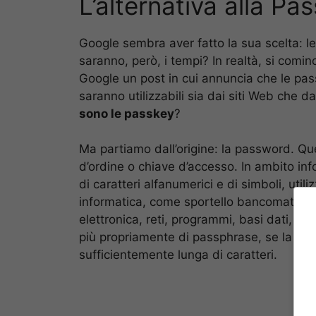
L’alternativa alla Pa
Google sembra aver fatto la sua scelta: l
saranno, però, i tempi? In realtà, si comin
Google un post in cui annuncia che le pa
saranno utilizzabili sia dai siti Web che
sono le passkey
?
Ma partiamo dall’origine: la password. Qu
d’ordine o chiave d’accesso. In ambito info
di caratteri alfanumerici e di simboli, uti
informatica, come sportello bancomat, com
elettronica, reti, programmi, basi dati, ecc
più propriamente di passphrase, se la chi
sufficientemente lunga di caratteri.