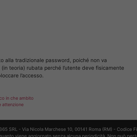
tto alla tradizionale password, poiché non va
 (in teoria) rubata perché l’utente deve fisicamente
sbloccare l’accesso.
cco in che ambito
 attenzione
 365 SRL - Via Nicola Marchese 10, 00141 Roma (RM) - Codice Fis
n quanto viene aggiornato senza alcuna periodicità. Non può perta