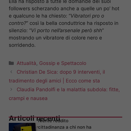
Ella ha risposto a tutte le domande dei suoi
followers scherzando anche a quelle un po’ hot
e qualcuno le ha chiesto: “
Vibratori pro o
contro?
” così la bella conduttrice ha risposto in
silenzio: “
Vi porto nell’arsenale però shh
”
mostrando un vibratore di colore nero e
sorridendo.
Categorie
Attualità
,
Gossip e Spettacolo
Christian De Sica: dopo 9 interventi, il
tradimento degli amici | Ecco come sta
Claudia Pandolfi e la malattia subdola: fitte,
crampi e nausea
Articoli recenti
Niente reddito
cittadinanza a chi non ha