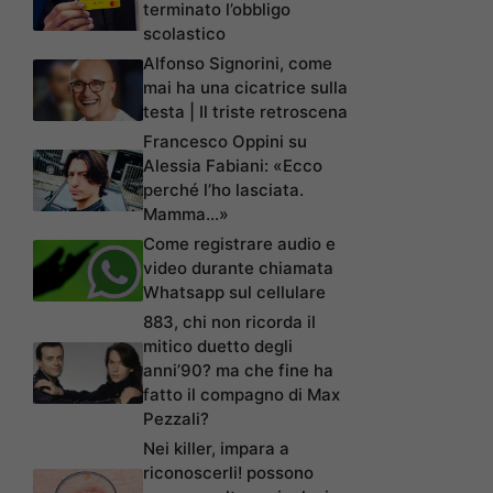
terminato l’obbligo
scolastico
Alfonso Signorini, come
mai ha una cicatrice sulla
testa | Il triste retroscena
Francesco Oppini su
Alessia Fabiani: «Ecco
perché l’ho lasciata.
Mamma…»
Come registrare audio e
video durante chiamata
Whatsapp sul cellulare
883, chi non ricorda il
mitico duetto degli
anni’90? ma che fine ha
fatto il compagno di Max
Pezzali?
Nei killer, impara a
riconoscerli! possono