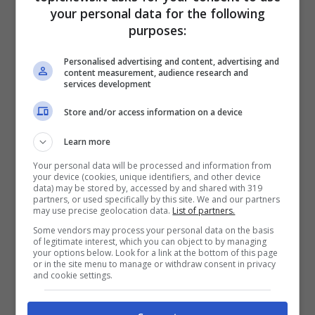
your personal data for the following
purposes:
Personalised advertising and content, advertising and
Da lì, la carriera di Alessia ha spiccato davvero il
content measurement, audience research and
services development
volo in quanto le sono stati affidati per la sua
bravura nella conduzione diversi programmi di
Store and/or access information on a device
un certo calibro come
Mai dire Gol, Le Iene,
Scherzi a parte, Festivalbar, Grande Fratello,
Learn more
Zelig, Temptation Island (Vip e Nip
) e
L’Isola dei
Your personal data will be processed and information from
Famosi
. Alla vigilia di inizio settembre 2021, ha
your device (cookies, unique identifiers, and other device
data) may be stored by, accessed by and shared with 319
rivelato tramite i suoi social di volersi prendere
partners, or used specifically by this site. We and our partners
may use precise geolocation data.
List of partners.
un anno sabbatico e quindi una pausa dalla
conduzione perché non si sente appagata dai
Some vendors may process your personal data on the basis
of legitimate interest, which you can object to by managing
programmi che le vengono offerti affermando:
your options below. Look for a link at the bottom of this page
or in the site menu to manage or withdraw consent in privacy
“
Dopo 25 anni in Mediaset, ho deciso di
and cookie settings.
prendermi un momento per me, perché non
riseco più ad immaginarmi nei programmi che