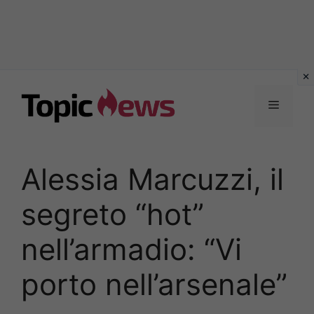
Vai
al
Menu
contenuto
Alessia Marcuzzi, il
segreto “hot”
nell’armadio: “Vi
porto nell’arsenale”