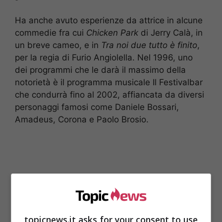
Ha anche avuto esperienze da attrice in alcune
commedie fra cui
Chicken Park
di Jerry Calà, in
un breve cameo, e in
Tra noi due tutto è finito
,
per la regia di Furio Angiolella. Nel 1996, uno
dei programmi che le darà il massimo della
notorietà è il programma musicale Il Festivalbar
che condurrà fino al 2002, affiancata da diversi
personaggi famosi come Daniele Bossari,
Amadeus, Corona e Paolo Brosio.
topicnews.it asks for your consent to use