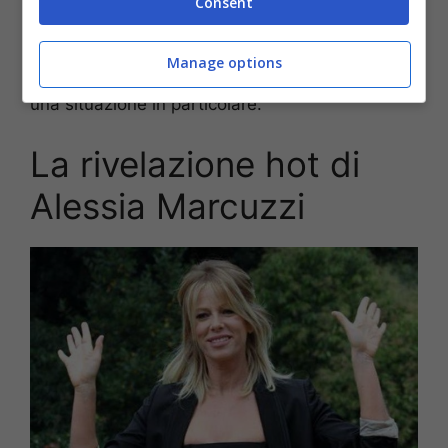
Consent
mi venivano proposti”.
La cara Marcuzzi che di bellezza e talento ne
Manage options
ha da vendere ha fatto una rivelazione hot circa
una situazione in particolare.
La rivelazione hot di
Alessia Marcuzzi