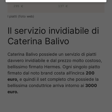
I piatti (foto web)
Il servizio invidiabile di
Caterina Balivo
Caterina Balivo possiede un servizio di piatti
davvero invidiabile e dal prezzo molto costoso,
bellissimo firmato Hermes. Ogni singolo piatto
firmato dal noto brand costa all’incirca
200
euro,
e quindi il set completo che possiede la
bellissima conduttrice arriva intorno ai
3000
euro.