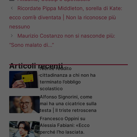
Ricordate Pippa Middleton, sorella di Kate:
ecco com’è diventata | Non la riconosce più
nessuno
Maurizio Costanzo non si nasconde più:
“Sono malato di…”
Articoli recenti
Niente reddito
cittadinanza a chi non ha
terminato l’obbligo
scolastico
Alfonso Signorini, come
mai ha una cicatrice sulla
testa | Il triste retroscena
Francesco Oppini su
Alessia Fabiani: «Ecco
perché l’ho lasciata.