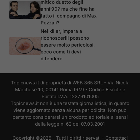
mitico duetto degli
anni’90? ma che fine ha
fatto il compagno di Max
Pezzali?
Nei killer, impara a
riconoscerli! possono
essere molto pericolosi,
ecco come ti devi
difendere
Topicnews.it di proprietà di WEB 365 SRL - Via Nicola
Marchese 10, 00141 Roma (RM) - Codice Fiscale e
Partita I.V.A. 12279101005
Topicnews.it non è una testata giornalistica, in quanto
viene aggiornato senza alcuna periodicità. Non può
pertanto considerarsi un prodotto editoriale ai sensi
della legge n. 62 del 07.03.2001
Copyright ©2026 - Tutti i diritti riservati -
Contattaci