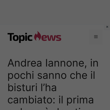
Vai
al
Menu
contenuto
Andrea Iannone, in
pochi sanno che il
bisturi l’ha
cambiato: il prima