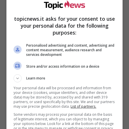
topicnews.it asks for your consent to use
your personal data for the following
purposes:
Andrea Iannone prima e dopo i rotocchini
Personalised advertising and content, advertising and
La foto appare sul web e stupisce tutti: mostra
content measurement, audience research and
un chiaro ritocco
alle labbra che è impossibile
services development
non notare. In molti hanno pensato che
il suo
Store and/or access information on a device
ultimo fidanzamento con la showgirl Belen
Rodriguez possa averlo avvicinato alla
Learn more
chirurgia estetica.
Ma non si hanno certezze in
Your personal data will be processed and information from
merito.
your device (cookies, unique identifiers, and other device
data) may be stored by, accessed by and shared with 319
partners, or used specifically by this site. We and our partners
may use precise geolocation data.
List of partners.
Some vendors may process your personal data on the basis
of legitimate interest, which you can object to by managing
your options below. Look for a link at the bottom of this page
or in the site menu to manage or withdraw consent in privacy