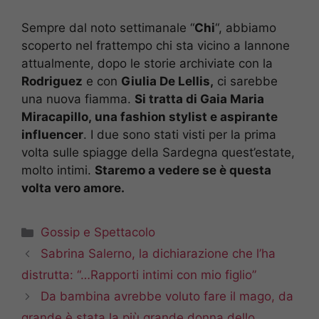
Sempre dal noto settimanale “
Chi
“, abbiamo
scoperto nel frattempo chi sta vicino a Iannone
attualmente, dopo le storie archiviate con la
Rodriguez
e con
Giulia De Lellis,
ci sarebbe
una nuova fiamma.
Si tratta di Gaia Maria
Miracapillo, una fashion stylist e aspirante
influencer
. I due sono stati visti per la prima
volta sulle spiagge della Sardegna quest’estate,
molto intimi.
Staremo a vedere se è questa
volta vero amore.
Categorie
Gossip e Spettacolo
Sabrina Salerno, la dichiarazione che l’ha
distrutta: “…Rapporti intimi con mio figlio”
Da bambina avrebbe voluto fare il mago, da
grande è stata la più grande donna dello