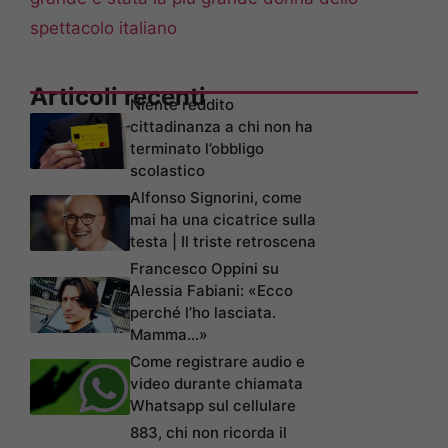
spettacolo italiano
Articoli recenti
Niente reddito
cittadinanza a chi non ha
terminato l’obbligo
scolastico
Alfonso Signorini, come
mai ha una cicatrice sulla
testa | Il triste retroscena
Francesco Oppini su
Alessia Fabiani: «Ecco
perché l’ho lasciata.
Mamma…»
Come registrare audio e
video durante chiamata
Whatsapp sul cellulare
883, chi non ricorda il