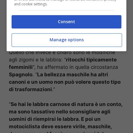
and cookie settings.
Consent
Manage options
Quello che invece è chiaro sono le modifiche
agli zigomi e le labbra: “
ritocchi tipicamente
femminili
“, ha affermato in quella circostanza
Spagnolo
. “
La bellezza maschile ha altri
canoni e un uomo non può volere questo tipo
di trasformazioni
.”
“
Se hai le labbra carnose di natura è un conto,
ma sono tassativo nello sconsigliare agli
uomini di riempirsi le labbra. E poi un
motociclista deve essere virile, maschile,