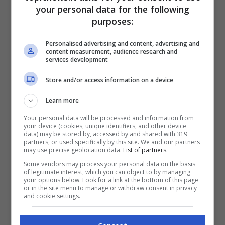
your personal data for the following
purposes:
Personalised advertising and content, advertising and
content measurement, audience research and
services development
Insieme realizzeranno una serie di successi che
Store and/or access information on a device
hanno cambiato il modo di comunicare e fare
musica, ricordiamo Nostalgia Canaglia, Felicità
Learn more
e Ci sarà, brano che ha vinto al Festival di
Your personal data will be processed and information from
Sanremo. Insieme hanno avuto quattro figli
your device (cookies, unique identifiers, and other device
data) may be stored by, accessed by and shared with 319
Ylenia, Yari Marco, Cristél e Romina Jr e come
partners, or used specifically by this site. We and our partners
molti sapranno, la primogenita scomparve in
may use precise geolocation data.
List of partners.
circostanze misteriose nel 1994 e proprio il
Some vendors may process your personal data on the basis
of legitimate interest, which you can object to by managing
cantante ha svelato i dettagli della vicenda.
your options below. Look for a link at the bottom of this page
or in the site menu to manage or withdraw consent in privacy
and cookie settings.
Il retroscena svelato da
Albano