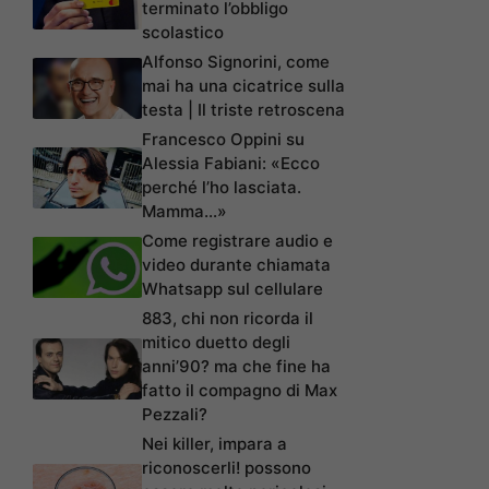
terminato l’obbligo
scolastico
Alfonso Signorini, come
mai ha una cicatrice sulla
testa | Il triste retroscena
Francesco Oppini su
Alessia Fabiani: «Ecco
perché l’ho lasciata.
Mamma…»
Come registrare audio e
video durante chiamata
Whatsapp sul cellulare
883, chi non ricorda il
mitico duetto degli
anni’90? ma che fine ha
fatto il compagno di Max
Pezzali?
Nei killer, impara a
riconoscerli! possono