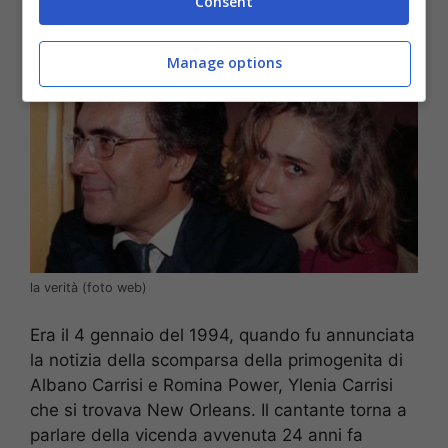
Consent
Manage options
la verità (foto web)
Era il 4 gennaio del 1994, quando fu annunciata
la notizia della scomparsa della primogenita di
Albano Carrisi e Romina Power, Ylenia Carrisi
che si trovava New Orleans. Il cantante torna a
parlare della vicenda avvenuta 24 anni fa