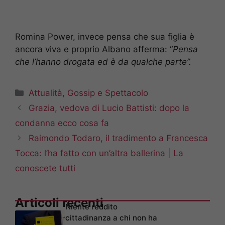
Romina Power, invece pensa che sua figlia è
ancora viva e proprio Albano afferma: “
Pensa
che l’hanno drogata ed è da qualche parte”.
Categorie
Attualità
,
Gossip e Spettacolo
Grazia, vedova di Lucio Battisti: dopo la
condanna ecco cosa fa
Raimondo Todaro, il tradimento a Francesca
Tocca: l’ha fatto con un’altra ballerina | La
conoscete tutti
Articoli recenti
Niente reddito
cittadinanza a chi non ha