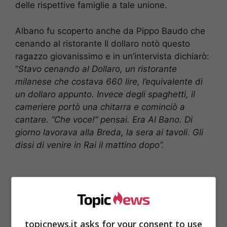
delle rispettive famiglie a tale unione.
Albano fu scoperto anche da Pippo Baudo che
cenando al ristorante Il dollaro notò questo
ragazzo giovanissimo e in un’intervista dichiarò:
“
Stavo cenando al Dollaro, un ristorante
milanese che costava 660 lire, l’equivalente di
un dollaro appunto. Invece degli spaghetti, il
cameriere portò una chitarra e cominciò a
cantare. “Che voce!” pensai. Era Al Bano. Di
giorno lavorava alla Breda, la sera ai tavoli. Gli
dissi di venire in Rai il mattino dopo”.
topicnews.it asks for your consent to use