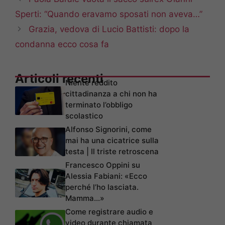
Sperti: “Quando eravamo sposati non aveva…”
Grazia, vedova di Lucio Battisti: dopo la
condanna ecco cosa fa
Articoli recenti
Niente reddito
cittadinanza a chi non ha
terminato l’obbligo
scolastico
Alfonso Signorini, come
mai ha una cicatrice sulla
testa | Il triste retroscena
Francesco Oppini su
Alessia Fabiani: «Ecco
perché l’ho lasciata.
Mamma…»
Come registrare audio e
video durante chiamata