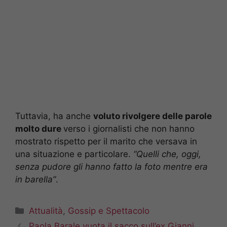
Tuttavia, ha anche
voluto rivolgere delle parole
molto dure
verso i giornalisti che non hanno
mostrato rispetto per il marito che versava in
una situazione e particolare.
“Quelli che, oggi,
senza pudore gli hanno fatto la foto mentre era
in barella”
.
Categorie
Attualità
,
Gossip e Spettacolo
Paola Barale vuota il sacco sull’ex Gianni