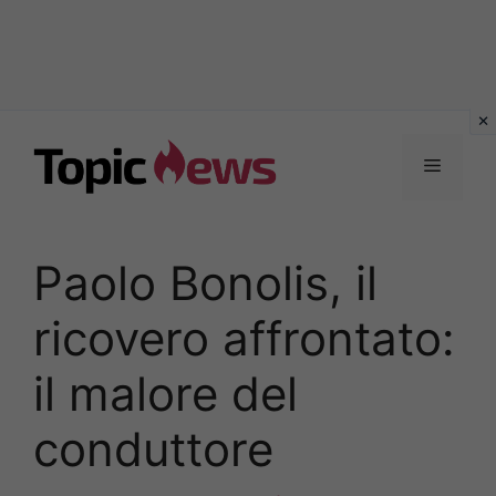
Vai
al
Menu
contenuto
Paolo Bonolis, il
ricovero affrontato:
il malore del
conduttore