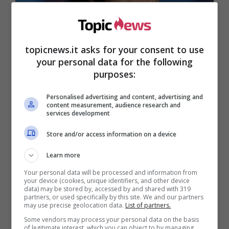
topicnews.it asks for your consent to use
your personal data for the following
purposes:
Personalised advertising and content, advertising and
content measurement, audience research and
services development
Store and/or access information on a device
Learn more
Your personal data will be processed and information from
La fama di Paolo Bonolis
lo precede quasi
your device (cookies, unique identifiers, and other device
data) may be stored by, accessed by and shared with 319
ovunque
. I suoi programmi sono sempre sulla
partners, or used specifically by this site. We and our partners
cresta dell’onda e registrano ascolti da record
may use precise geolocation data.
List of partners.
ad ogni puntata. Ecco che, un evento così
Some vendors may process your personal data on the basis
of legitimate interest, which you can object to by managing
particolare come un suo ricovero, desta molta