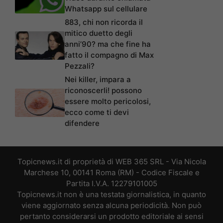
Whatsapp sul cellulare
883, chi non ricorda il
mitico duetto degli
anni’90? ma che fine ha
fatto il compagno di Max
Pezzali?
Nei killer, impara a
riconoscerli! possono
essere molto pericolosi,
ecco come ti devi
difendere
Topicnews.it di proprietà di WEB 365 SRL - Via Nicola
Marchese 10, 00141 Roma (RM) - Codice Fiscale e
Partita I.V.A. 12279101005
Topicnews.it non è una testata giornalistica, in quanto
viene aggiornato senza alcuna periodicità. Non può
pertanto considerarsi un prodotto editoriale ai sensi