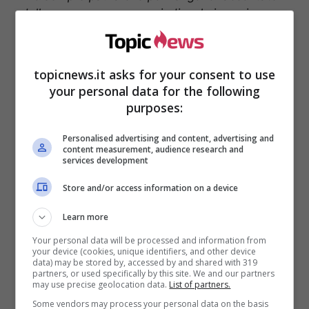
delle cose non vere, e quindi, solo in casi
necessari dove proprio non posso sottrarmi”.
topicnews.it asks for your consent to use
your personal data for the following
purposes:
Personalised advertising and content, advertising and
content measurement, audience research and
services development
Store and/or access information on a device
Learn more
Your personal data will be processed and information from
Ella è stata legata sentimentalmente a Ilio
your device (cookies, unique identifiers, and other device
Cristian Maria Nalli, detto Kikò, un parrucchiere
data) may be stored by, accessed by and shared with 319
partners, or used specifically by this site. We and our partners
conosciuto proprio durante la sua permanenza
may use precise geolocation data.
List of partners.
a Uomini e donne dal quale ha avuto tre figli
Some vendors may process your personal data on the basis