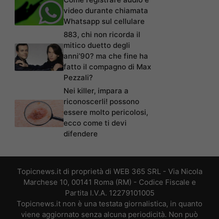
video durante chiamata
Whatsapp sul cellulare
883, chi non ricorda il
mitico duetto degli
anni’90? ma che fine ha
fatto il compagno di Max
Pezzali?
Nei killer, impara a
riconoscerli! possono
essere molto pericolosi,
ecco come ti devi
difendere
Topicnews.it di proprietà di WEB 365 SRL - Via Nicola
Marchese 10, 00141 Roma (RM) - Codice Fiscale e
Partita I.V.A. 12279101005
Topicnews.it non è una testata giornalistica, in quanto
viene aggiornato senza alcuna periodicità. Non può