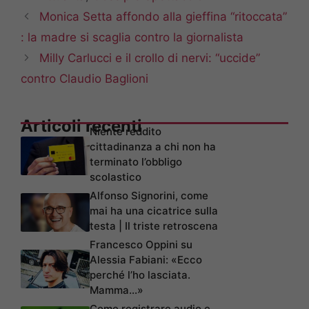
Monica Setta affondo alla gieffina “ritoccata”
: la madre si scaglia contro la giornalista
Milly Carlucci e il crollo di nervi: “uccide”
contro Claudio Baglioni
Articoli recenti
Niente reddito
cittadinanza a chi non ha
terminato l’obbligo
scolastico
Alfonso Signorini, come
mai ha una cicatrice sulla
testa | Il triste retroscena
Francesco Oppini su
Alessia Fabiani: «Ecco
perché l’ho lasciata.
Mamma…»
Come registrare audio e