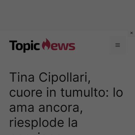
Vai
al
Menu
contenuto
Tina Cipollari,
cuore in tumulto: lo
ama ancora,
riesplode la