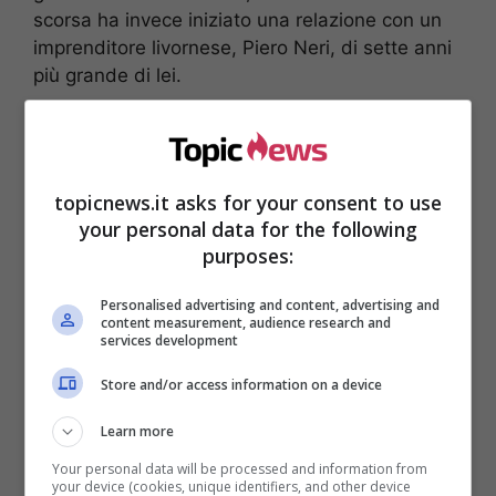
scorsa ha invece iniziato una relazione con un
imprenditore livornese, Piero Neri, di sette anni
più grande di lei.
topicnews.it asks for your consent to use
your personal data for the following
purposes:
Personalised advertising and content, advertising and
content measurement, audience research and
services development
Store and/or access information on a device
Learn more
Your personal data will be processed and information from
Visualizza questo post su Instagram
your device (cookies, unique identifiers, and other device