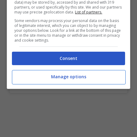
data) may be stored by, accessed by and shared with 319
partners, or used specifically by this site. We and our partners
may use precise geolocation data.
List of partners.
Some vendors may process your personal data on the basis
of legitimate interest, which you can object to by managing
your options below. Look for a link at the bottom of this page
or in the site menu to manage or withdraw consent in privacy
and cookie settings.
Consent
Manage options
Un post condiviso da Mario Balotelli Barwuah ????⚽️ (@mb459)