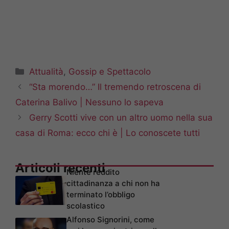
Categorie
Attualità
,
Gossip e Spettacolo
“Sta morendo…” Il tremendo retroscena di
Caterina Balivo | Nessuno lo sapeva
Gerry Scotti vive con un altro uomo nella sua
casa di Roma: ecco chi è | Lo conoscete tutti
Articoli recenti
Niente reddito
cittadinanza a chi non ha
terminato l’obbligo
scolastico
Alfonso Signorini, come