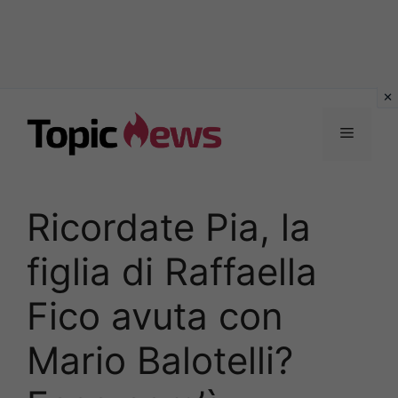
Vai
al
Menu
contenuto
Ricordate Pia, la
figlia di Raffaella
Fico avuta con
Mario Balotelli?