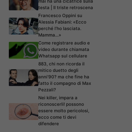
mai ha una cicatrice sulla
testa | Il triste retroscena
Francesco Oppini su
Alessia Fabiani: «Ecco
perché l’ho lasciata.
Mamma…»
Come registrare audio e
video durante chiamata
Whatsapp sul cellulare
883, chi non ricorda il
mitico duetto degli
anni’90? ma che fine ha
fatto il compagno di Max
Pezzali?
Nei killer, impara a
riconoscerli! possono
essere molto pericolosi,
ecco come ti devi
difendere