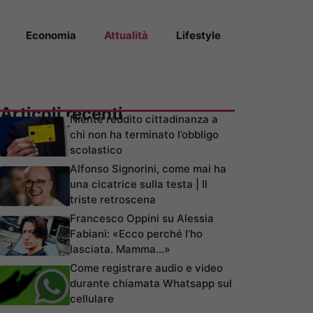
Economia
Attualità
Lifestyle
Articoli recenti
Niente reddito cittadinanza a
chi non ha terminato l’obbligo
scolastico
Alfonso Signorini, come mai ha
una cicatrice sulla testa | Il
triste retroscena
Francesco Oppini su Alessia
Fabiani: «Ecco perché l’ho
lasciata. Mamma…»
Come registrare audio e video
durante chiamata Whatsapp sul
cellulare