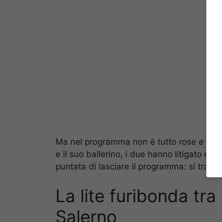
Ma nel programma non è tutto rose e fiori
e il suo ballerino, i due hanno litigato e 
puntata di lasciare il programma: si tratt
La lite furibonda tr
Salerno