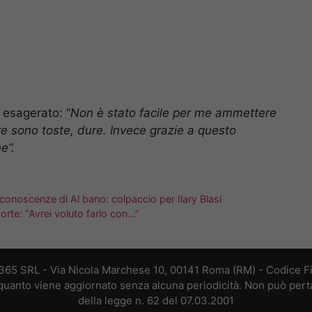
 esagerato: “
Non è stato facile per me ammettere
ere sono toste, dure. Invece grazie a questo
e”.
 conoscenze di Al bano: colpaccio per Ilary Blasi
morte: “Avrei voluto farlo con…”
 365 SRL - Via Nicola Marchese 10, 00141 Roma (RM) - Codice Fis
n quanto viene aggiornato senza alcuna periodicità. Non può perta
della legge n. 62 del 07.03.2001