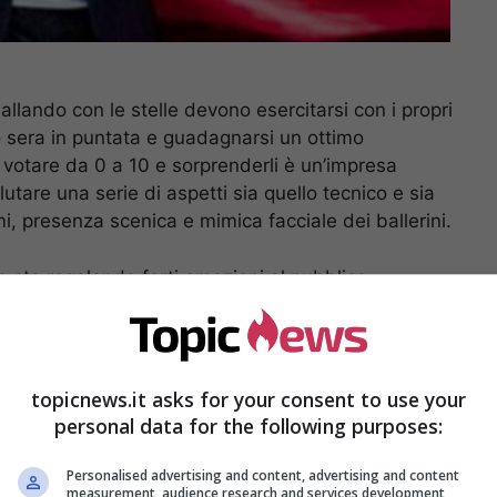
allando con le stelle devono esercitarsi con i propri
to sera in puntata e guadagnarsi un ottimo
 votare da 0 a 10 e sorprenderli è un’impresa
tare una serie di aspetti sia quello tecnico e sia
, presenza scenica e mimica facciale dei ballerini.
e sta regalando forti emozioni al pubblico,
e figurano Arisa, Morgan, Federico Lauri in arte
ndrea Iannone e tanti altri che rende piacevole il
ttimanali.
topicnews.it asks for your consent to use your
 ballerini per una notte dove è stato presente
personal data for the following purposes:
icuramente il campione olimpico dei 100
rto Mancini
e
Ronaldo.
Personalised advertising and content, advertising and content
measurement, audience research and services development