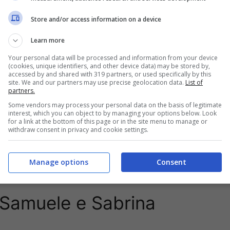
Store and/or access information on a device
Learn more
Your personal data will be processed and information from your device
(cookies, unique identifiers, and other device data) may be stored by,
accessed by and shared with 319 partners, or used specifically by this
site. We and our partners may use precise geolocation data.
List of
partners.
Some vendors may process your personal data on the basis of legitimate
interest, which you can object to by managing your options below. Look
for a link at the bottom of this page or in the site menu to manage or
withdraw consent in privacy and cookie settings.
, una lite furibonda è avvenuta tra una concorrente
la bella concorrente aveva minacciato alla terza
Manage options
Consent
a di Samuel Peron e Sabrina Salerno.
a Samuele e Sabrina