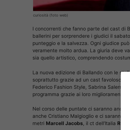
curiosità (foto web)
I concorrenti che fanno parte del cast di B
ballerini per sorprendere i giudici il saba
punteggio e la salvezza. Ogni giudice può
veramente molto ardua. La giuria deve valu
sia quello artistico, comprendendo costumi
La nuova edizione di Ballando con le stell
soprattutto grazie ad un cast favoloso dov
Federico Fashion Style, Sabrina Salerno, A
programma grazie ai loro miglioramenti se
Nel corso delle puntate ci saranno anche i
anche Cristiano Malgioglio e ci saranno s
metri
Marcell Jacobs
, il ct dell’Italia
Robe