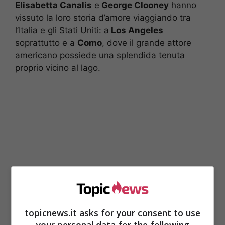
Elisabetta Canalis
e
George Clooney
hanno
vissuto la loro storia d’amore viaggiando tra
l’Italia e gli Stati Uniti: a
Los Angeles
soprattutto e a
Como
, dove il grande attore
americano possiede una splendida tenuta
proprio vicino al lago.
topicnews.it asks for your consent to use
Era come una bella favola, insomma, a cui però
your personal data for the following