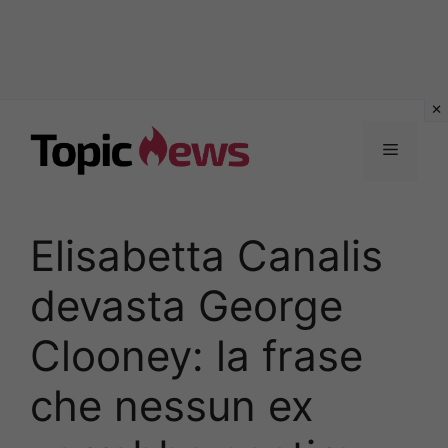
Vai
al
Menu
contenuto
Elisabetta Canalis
devasta George
Clooney: la frase
che nessun ex