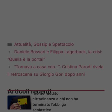
Categorie
Attualità
,
Gossip e Spettacolo
Daniele Bossari e Filippa Lagerback, la crisi:
“Quella è la porta!”
“Tornava a casa con…”: Cristina Parodi rivela
il retroscena su Giorgio Gori dopo anni
Articoli recenti
Niente reddito
cittadinanza a chi non ha
terminato l’obbligo
scolastico