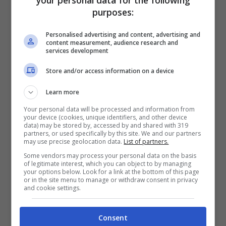
è mancato il lieto fine. La love story tra
purposes:
Elisabetta Canalis
e
George Clooney
non è
Personalised advertising and content, advertising and
durata più di due anni. Nel 2011, senza
content measurement, audience research and
specificarne le ragioni, la conduttrice e showgirl
services development
originaria di Sassari ma milanese d’adozione e il
Store and/or access information on a device
grande attore americano, protagonista di
autentiche pietre miliari del cinema
Learn more
contemporaneo, hanno messo fine alla loro
Your personal data will be processed and information from
intensa relazione. Il fascino degli Stati Uniti però
your device (cookies, unique identifiers, and other device
è rimasto integro tanto che la
Canalis
, alcuni
data) may be stored by, accessed by and shared with 319
partners, or used specifically by this site. We and our partners
anni dopo, ha sposato un noto chirurgo
may use precise geolocation data.
List of partners.
californiano da cui ha avuto la sua unica figlia,
Some vendors may process your personal data on the basis
Skyler Eva.
of legitimate interest, which you can object to by managing
your options below. Look for a link at the bottom of this page
or in the site menu to manage or withdraw consent in privacy
and cookie settings.
Consent