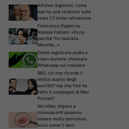
Alfonso Signorini, come
mai ha una cicatrice sulla
testa | Il triste retroscena
Francesco Oppini su
Alessia Fabiani: «Ecco
perché l’ho lasciata.
Mamma…»
Come registrare audio e
video durante chiamata
Whatsapp sul cellulare
883, chi non ricorda il
mitico duetto degli
anni’90? ma che fine ha
fatto il compagno di Max
Pezzali?
Nei killer, impara a
riconoscerli! possono
essere molto pericolosi,
ecco come ti devi