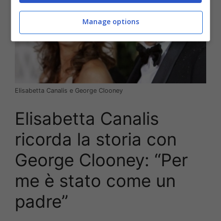
Manage options
Elisabetta Canalis e George Clooney
Elisabetta Canalis
ricorda la storia con
George Clooney: “Per
me è stato come un
padre”