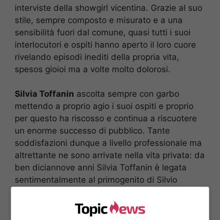
interviste della showgirl vicentina. Grazie al suo
stile, sempre composto e misurato e a una
sensibilità fuori dal comune, quasi tutti i suoi
interlocutori e ospiti hanno aperto il loro cuore
rivelando episodi inediti della propria vita,
spesos gioioi ma a volte molto dolorosi.
Silvia Toffanin
ascolta sempre con garbo
mettendo a proprio agio i suoi ospiti e proprio
per questo ha riscosso e continua a riscuotere
un enorme successo di pubblico. Tante
soddisfazioni dunque a livello professionale ma
altrettante ne sono arrivate nella vita privata: da
ben diciannove anni Silvia Toffanin è legata
sentimentalmente al primogenito di Silvio
Berlusconi
,
Pier Silvio
dal quale ha avuto due
figli, Lorenzo Mattia e Sofia Valentina.