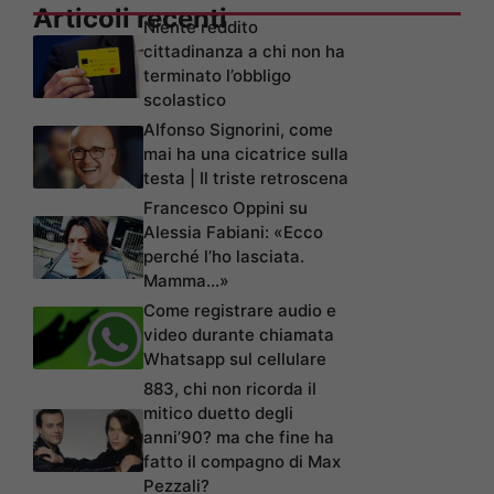
Articoli recenti
Niente reddito
cittadinanza a chi non ha
terminato l’obbligo
scolastico
Alfonso Signorini, come
mai ha una cicatrice sulla
testa | Il triste retroscena
Francesco Oppini su
Alessia Fabiani: «Ecco
perché l’ho lasciata.
Mamma…»
Come registrare audio e
video durante chiamata
Whatsapp sul cellulare
883, chi non ricorda il
mitico duetto degli
anni’90? ma che fine ha
fatto il compagno di Max
Pezzali?