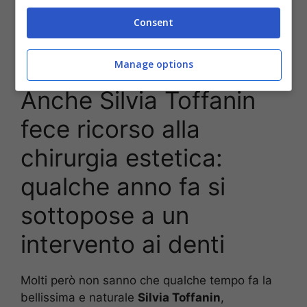
Consent
Silvia Toffanin e Pier Silvio Berlusconi
Manage options
Anche Silvia Toffanin
fece ricorso alla
chirurgia estetica:
qualche anno fa si
sottopose a un
intervento ai denti
Molti però non sanno che qualche tempo fa la
bellissima e naturale
Silvia Toffanin
,