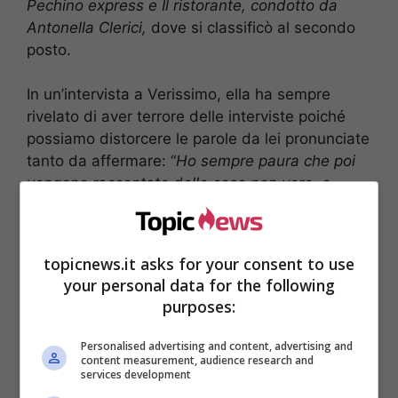
Pechino express e Il ristorante, condotto da
Antonella Clerici,
dove si classificò al secondo
posto.
In un’intervista a Verissimo, ella ha sempre
rivelato di aver terrore delle interviste poiché
possiamo distorcere le parole da lei pronunciate
tanto da affermare: “
Ho sempre paura che poi
vengono raccontate delle cose non vere, e
quindi, solo in casi necessari dove proprio non
posso sottrarmi”.
topicnews.it asks for your consent to use
your personal data for the following
purposes:
Personalised advertising and content, advertising and
content measurement, audience research and
services development