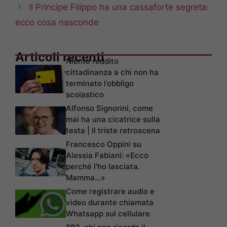
Il Principe Filippo ha una cassaforte segreta:
ecco cosa nasconde
Articoli recenti
Niente reddito
cittadinanza a chi non ha
terminato l’obbligo
scolastico
Alfonso Signorini, come
mai ha una cicatrice sulla
testa | Il triste retroscena
Francesco Oppini su
Alessia Fabiani: «Ecco
perché l’ho lasciata.
Mamma…»
Come registrare audio e
video durante chiamata
Whatsapp sul cellulare