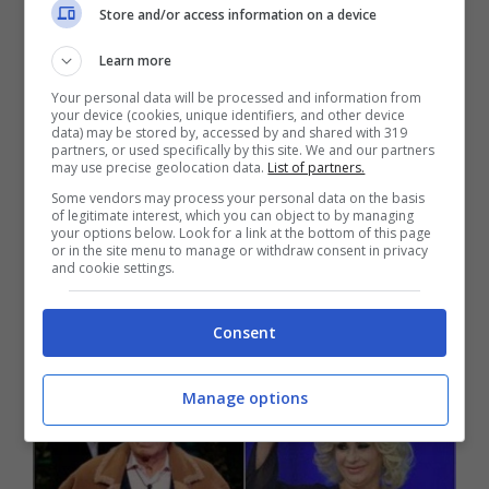
Store and/or access information on a device
Learn more
Your personal data will be processed and information from
your device (cookies, unique identifiers, and other device
Giucas Casella ha fatto una rivelazione proprio
data) may be stored by, accessed by and shared with 319
partners, or used specifically by this site. We and our partners
su Tina Cipollari e su una loro frequentazione
may use precise geolocation data.
List of partners.
avvenuta tempo addietro.
Some vendors may process your personal data on the basis
of legitimate interest, which you can object to by managing
your options below. Look for a link at the bottom of this page
La rivelazione di Giucas
or in the site menu to manage or withdraw consent in privacy
and cookie settings.
Casella su Tina
Cipollari
Consent
Manage options