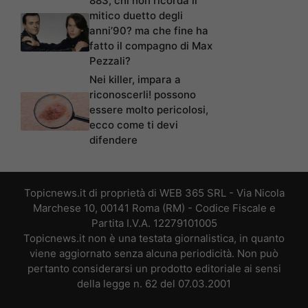
883, chi non ricorda il
mitico duetto degli
anni’90? ma che fine ha
fatto il compagno di Max
Pezzali?
Nei killer, impara a
riconoscerli! possono
essere molto pericolosi,
ecco come ti devi
difendere
Topicnews.it di proprietà di WEB 365 SRL - Via Nicola
Marchese 10, 00141 Roma (RM) - Codice Fiscale e
Partita I.V.A. 12279101005
Topicnews.it non è una testata giornalistica, in quanto
viene aggiornato senza alcuna periodicità. Non può
pertanto considerarsi un prodotto editoriale ai sensi
della legge n. 62 del 07.03.2001