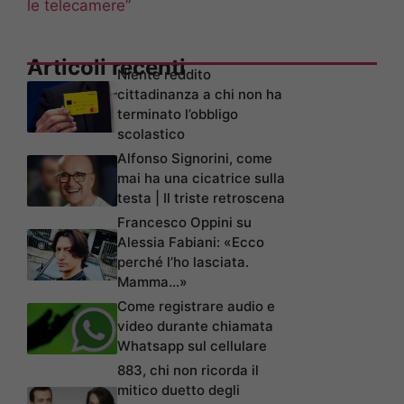
le telecamere”
Articoli recenti
Niente reddito
cittadinanza a chi non ha
terminato l’obbligo
scolastico
Alfonso Signorini, come
mai ha una cicatrice sulla
testa | Il triste retroscena
Francesco Oppini su
Alessia Fabiani: «Ecco
perché l’ho lasciata.
Mamma…»
Come registrare audio e
video durante chiamata
Whatsapp sul cellulare
883, chi non ricorda il
mitico duetto degli