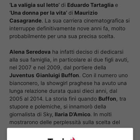
‘La valigia sul letto’
di
Eduardo Tartaglia
e
‘Una donna per la vita’
di
Maurizio
Casagrande
. La sua carriera cinematografica si
interruppe definitivamente nove anni fa, molto
probabilmente per una sua precisa scelta.
Alena Seredova
ha infatti deciso di dedicarsi
alla sua famiglia, in particolare ai due figli avuti,
nel 2007 e nel 2009, dal portiere della
Juventus
Gianluigi Buffon
. Con il numero uno
bianconero, la showgirl praghese ha avuto una
lunga relazione durata quasi dieci anni, dal
2005 al 2014. La storia finì quando
Buffon
, tra
stupore e polemiche, si innamorò della
giornalista di Sky,
Ilaria D’Amico
. In molti
mostrarono delle perplessità sulla scelta del
portiere juventino ma al cuore, come si dice,
non si comanda.