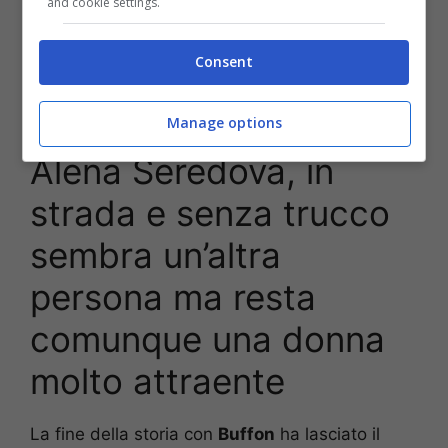
and cookie settings.
Consent
Alena e Buffon
Manage options
Alena Seredova, in
strada e senza trucco
sembra un’altra
persona ma resta
comunque una donna
molto attraente
La fine della storia con
Buffon
ha lasciato il