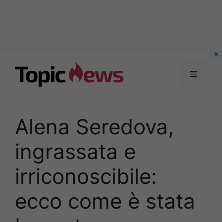
Vai
al
Menu
contenuto
Alena Seredova,
ingrassata e
irriconoscibile:
ecco come è stata