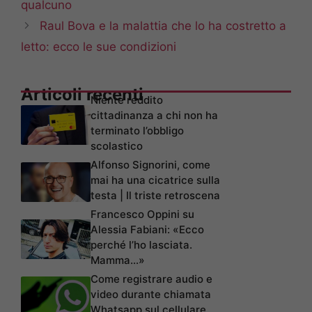
qualcuno
Raul Bova e la malattia che lo ha costretto a
letto: ecco le sue condizioni
Articoli recenti
Niente reddito
cittadinanza a chi non ha
terminato l’obbligo
scolastico
Alfonso Signorini, come
mai ha una cicatrice sulla
testa | Il triste retroscena
Francesco Oppini su
Alessia Fabiani: «Ecco
perché l’ho lasciata.
Mamma…»
Come registrare audio e
video durante chiamata
Whatsapp sul cellulare