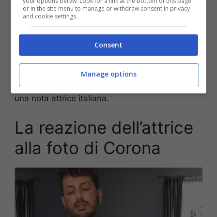
your options below. Look for a link at the bottom of this page
or in the site menu to manage or withdraw consent in privacy
and cookie settings.
Consent
Fabrizio è un uomo estremamente affascinante
e spesso posta delle foto un po’ spinte sui
Manage options
social; questa volta ha suscitato la reazione di
una nota attrice italiana.
La reazione dell’attrice
alla foto di Corona