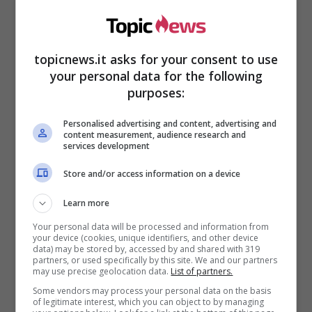
media è stato proprio Carlos che ha scritto sui
social una volta compiuti 18 anni: “
La mia
splendida famiglia riunita. Il regalo più bello per i
topicnews.it asks for your consent to use
miei 18 anni”.
your personal data for the following
purposes:
La seconda donna che ha fatto chiacchierare
particolarmente il mondo del gossip è stata la
Personalised advertising and content, advertising and
showgirl argentina Belen Rodriguez dal 2009 al
content measurement, audience research and
services development
2012 e su di lei ha confessato: “
Belen è l’unica
donna che è riuscita a cambiarmi: non l’ho mai
Store and/or access information on a device
tradita. Nina invece sì!”.
Learn more
Your personal data will be processed and information from
your device (cookies, unique identifiers, and other device
data) may be stored by, accessed by and shared with 319
partners, or used specifically by this site. We and our partners
may use precise geolocation data.
List of partners.
Some vendors may process your personal data on the basis
of legitimate interest, which you can object to by managing