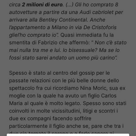
circa
2 milioni di euro
. (…) Gli ho comprato 8
autovetture a partire da una Audi cabriolet per
arrivare alla Bentley Continental. Anche
l’appartamento a Milano in via De Cristoforis
gliel’ho comprato io”.
Quasi immediata fu la
smentita di Fabrizio che affermò: “
Non c’è stato
mai nulla tra me e lui. Io bisessuale? Ma se lo
fossi stato sarei andato un uomo più carino”.
Spesso è stato al centro del gossip per le
passate relazioni con le più belle donne dello
spettacolo fra cui ricordiamo Nina Moric, sua ex
moglie con la quale ha avuto un figlio Carlos
Maria al quale è molto legato. Spesso sono stati
coinvolti in molte vicissitudini, litigi e scontri i
due ex compagni facendo soffrire
particolarmente il figlio anche se, pare che tra i
due sia tornato il sereno e a farlo sapere ai