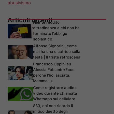
abusivismo
Articoli recenti
Niente reddito
cittadinanza a chi non ha
terminato l’obbligo
scolastico
Alfonso Signorini, come
mai ha una cicatrice sulla
testa | Il triste retroscena
Francesco Oppini su
Alessia Fabiani: «Ecco
perché l’ho lasciata.
Mamma…»
Come registrare audio e
video durante chiamata
Whatsapp sul cellulare
883, chi non ricorda il
mitico duetto degli