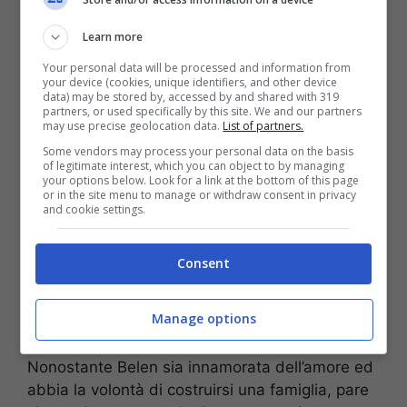
L’indiscrezione
Learn more
Your personal data will be processed and information from
your device (cookies, unique identifiers, and other device
data) may be stored by, accessed by and shared with 319
partners, or used specifically by this site. We and our partners
may use precise geolocation data.
List of partners.
Some vendors may process your personal data on the basis
of legitimate interest, which you can object to by managing
your options below. Look for a link at the bottom of this page
or in the site menu to manage or withdraw consent in privacy
and cookie settings.
Consent
A quanto pare,
il famoso parrucchiere si
sarebbe invaghito di una donna che lavora
Manage options
dietro le quinte del mondo della televisione
ma che sarebbe molto conosciuta tra i vip.
Nonostante Belen sia innamorata dell’amore ed
abbia la volontà di costruirsi una famiglia, pare