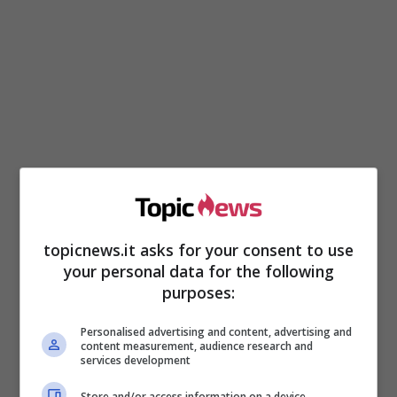
topicnews.it asks for your consent to use
Da ormai settimane si ricorrevano voci di una
your personal data for the following
pesante crisi ed ore le ipotesi iniziano a trovare
purposes:
conferme.
Pare infatti che la causa della
presunta rottura tra Belen e Antonino sia
Personalised advertising and content, advertising and
content measurement, audience research and
stata il tradimento da parte di quest’ultimo.
services development
Store and/or access information on a device