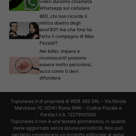
video durante chiamata
Whatsapp sul cellulare
883, chi non ricorda il
mitico duetto degli
anni’90? ma che fine ha
fatto il compagno di Max
Pezzali?
Nei killer, impara a
riconoscerli! possono
essere molto pericolosi,
ecco come ti devi
difendere
Topicnews.it di proprietà di WEB 365 SRL - Via Nicola
Marchese 10, 00141 Roma (RM) - Codice Fiscale e
Partita I.V.A. 12279101005
Topicnews.it non è una testata giornalistica, in quanto
viene aggiornato senza alcuna periodicità. Non può
pertanto considerarsi un prodotto editoriale ai sensi