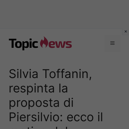
Vai
al
Menu
contenuto
Silvia Toffanin,
respinta la
proposta di
Piersilvio: ecco il