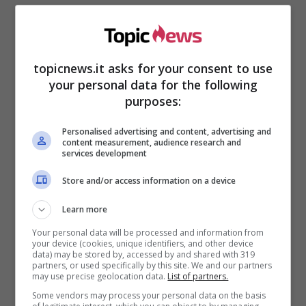
topicnews.it asks for your consent to use
Silvia Toffanin, ecco il
your personal data for the following
purposes:
motivo della sua
reazione
Personalised advertising and content, advertising and
content measurement, audience research and
services development
Store and/or access information on a device
Learn more
Your personal data will be processed and information from
your device (cookies, unique identifiers, and other device
data) may be stored by, accessed by and shared with 319
partners, or used specifically by this site. We and our partners
may use precise geolocation data.
List of partners.
Some vendors may process your personal data on the basis