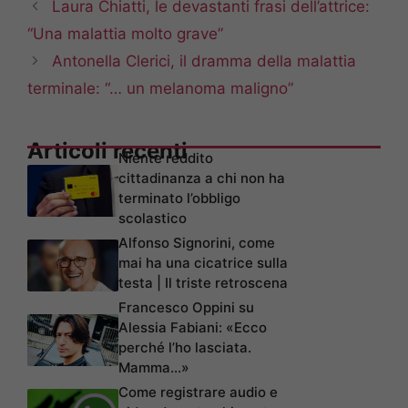
Laura Chiatti, le devastanti frasi dell’attrice:
“Una malattia molto grave”
Antonella Clerici, il dramma della malattia
terminale: “… un melanoma maligno”
Articoli recenti
Niente reddito
cittadinanza a chi non ha
terminato l’obbligo
scolastico
Alfonso Signorini, come
mai ha una cicatrice sulla
testa | Il triste retroscena
Francesco Oppini su
Alessia Fabiani: «Ecco
perché l’ho lasciata.
Mamma…»
Come registrare audio e