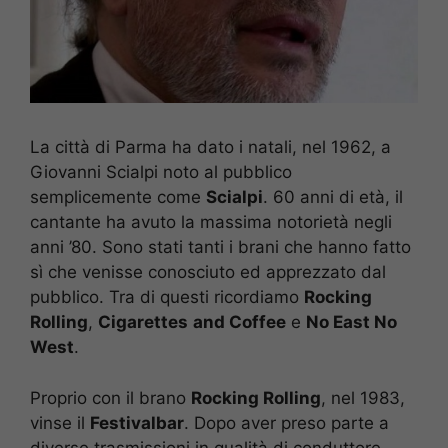
La città di Parma ha dato i natali, nel 1962, a
Giovanni Scialpi noto al pubblico
semplicemente come
Scialpi
. 60 anni di età, il
cantante ha avuto la massima notorietà negli
anni ’80. Sono stati tanti i brani che hanno fatto
sì che venisse conosciuto ed apprezzato dal
pubblico. Tra di questi ricordiamo
Rocking
Rolling
,
Cigarettes
and Coffee
e
No East No
West
.
Proprio con il brano
Rocking Rolling
, nel 1983,
vinse il
Festivalbar
. Dopo aver preso parte a
diverse trasmissioni in qualità di conduttore,