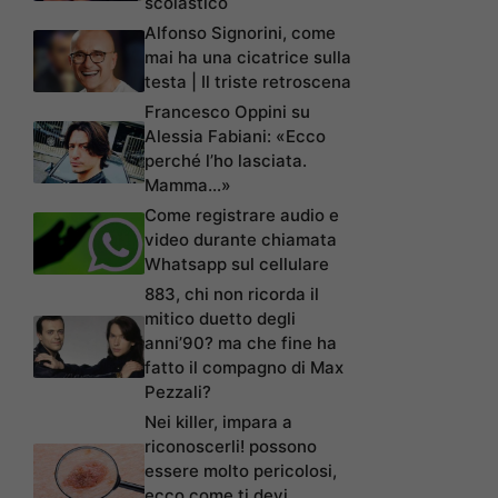
scolastico
Alfonso Signorini, come
mai ha una cicatrice sulla
testa | Il triste retroscena
Francesco Oppini su
Alessia Fabiani: «Ecco
perché l’ho lasciata.
Mamma…»
Come registrare audio e
video durante chiamata
Whatsapp sul cellulare
883, chi non ricorda il
mitico duetto degli
anni’90? ma che fine ha
fatto il compagno di Max
Pezzali?
Nei killer, impara a
riconoscerli! possono
essere molto pericolosi,
ecco come ti devi