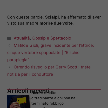
Con queste parole,
Scialpi
, ha affermato di aver
visto sua madre
morire due volte
.
Categorie
Attualità
,
Gossip e Spettacolo
Matilde Gioli, grave incidente per l’attrice:
cinque vertebre spappolate | “Rischio
paraplegia”
Orrendo risveglio per Gerry Scotti: triste
notizia per il conduttore
Articoli recenti
Niente reddito
cittadinanza a chi non ha
terminato l’obbligo