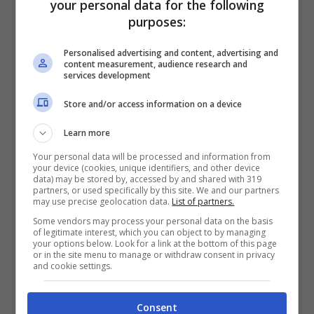
your personal data for the following
purposes:
Personalised advertising and content, advertising and
content measurement, audience research and
services development
Store and/or access information on a device
Learn more
Your personal data will be processed and information from
your device (cookies, unique identifiers, and other device
data) may be stored by, accessed by and shared with 319
partners, or used specifically by this site. We and our partners
may use precise geolocation data.
List of partners.
Some vendors may process your personal data on the basis
of legitimate interest, which you can object to by managing
your options below. Look for a link at the bottom of this page
or in the site menu to manage or withdraw consent in privacy
Per quanto riguarda la vita privata, invece, nel
and cookie settings.
2015 il cantante è
convolato a nozze
con il suo
manager
Roberto Blasi
. Il matrimonio però non
Consent