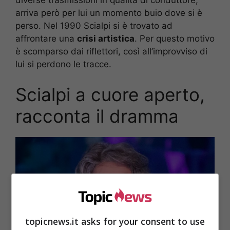
arriva però per lui un momento buio dove si è
perso. Nel 1990 Scialpi si è trovato ad
affrontare una
crisi artistica
. Per questo motivo
è scomparso dai riflettori, così all’improvviso di
lui si perdono le tracce.
Scialpi a cuore aperto,
racconta il dramma
topicnews.it asks for your consent to use