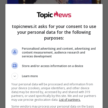
topicnews.it asks for your consent to use
your personal data for the following
purposes:
Personalised advertising and content, advertising and
content measurement, audience research and
services development
Store and/or access information on a device
Learn more
Your personal data will be processed and information from
Impossibile non notare il clima che, in questi
your device (cookies, unique identifiers, and other device
data) may be stored by, accessed by and shared with 319
giorni, si respira in casa
Mediaset
. Un luogo in
partners, or used specifically by this site. We and our partners
cui l’aria è talmente tesa anche per una delle
may use precise geolocation data.
List of partners.
regine indiscusse della televisione. Non
Some vendors may process your personal data on the basis