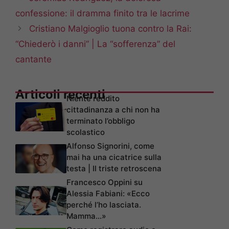
confessione: il dramma finito tra le lacrime
Cristiano Malgioglio tuona contro la Rai:
“Chiederò i danni” | La “sofferenza” del
cantante
Articoli recenti
Niente reddito
cittadinanza a chi non ha
terminato l’obbligo
scolastico
Alfonso Signorini, come
mai ha una cicatrice sulla
testa | Il triste retroscena
Francesco Oppini su
Alessia Fabiani: «Ecco
perché l’ho lasciata.
Mamma…»