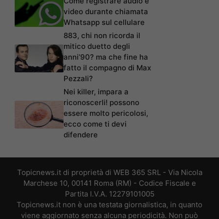
Come registrare audio e
video durante chiamata
Whatsapp sul cellulare
883, chi non ricorda il
mitico duetto degli
anni’90? ma che fine ha
fatto il compagno di Max
Pezzali?
Nei killer, impara a
riconoscerli! possono
essere molto pericolosi,
ecco come ti devi
difendere
Topicnews.it di proprietà di WEB 365 SRL - Via Nicola
Marchese 10, 00141 Roma (RM) - Codice Fiscale e
Partita I.V.A. 12279101005
Topicnews.it non è una testata giornalistica, in quanto
viene aggiornato senza alcuna periodicità. Non può