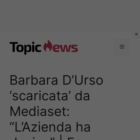
Vai
al
Menu
contenuto
Barbara D’Urso
‘scaricata’ da
Mediaset:
“L’Azienda ha