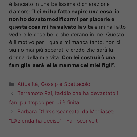
è lanciato in una bellissima dichiarazione
d’amore:
“Lei mi ha fatto capire una cosa, io
non ho dovuto modificarmi per piacerle e
questa cosa mi ha salvato la vita
e mi ha fatto
vedere le cose belle che c’erano in me. Questo
è il motivo per il quale mi manca tanto, non ci
siamo mai più separati e credo che sarà la
donna della mia vita.
Con lei costruirò una
famiglia, sarà lei la mamma dei miei figli”
.
Categorie
Attualità
,
Gossip e Spettacolo
Terremoto Rai, l’addio che ha devastato i
fan: purtroppo per lui è finita
Barbara D’Urso ‘scaricata’ da Mediaset:
“L’Azienda ha deciso” | Fan sconvolti