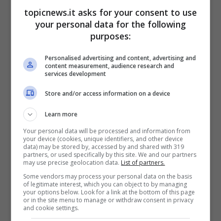
topicnews.it asks for your consent to use
your personal data for the following
Jeremias Rodriguez, il
purposes:
triste dramma
Personalised advertising and content, advertising and
raccontato dal
content measurement, audience research and
services development
naufrago
Store and/or access information on a device
Learn more
Giovedì scorso tra i presenti in studio c’è stata
anche la ragazza di Jeremias, il quale al suo
Your personal data will be processed and information from
your device (cookies, unique identifiers, and other device
indirizzo ha affermato:
“Sono tanti giorni che
data) may be stored by, accessed by and shared with 319
partners, or used specifically by this site. We and our partners
non vedo la mia fidanzata e mi pesa sempre di
may use precise geolocation data.
List of partners.
più”
. Subito dopo invece, il naufrago ha
Some vendors may process your personal data on the basis
sottolineato la grande importanza che la
of legitimate interest, which you can object to by managing
compagna ha avuto in un momento per lui
your options below. Look for a link at the bottom of this page
or in the site menu to manage or withdraw consent in privacy
complicatissimo.
and cookie settings.