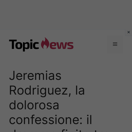
Vai
al
Menu
contenuto
Jeremias
Rodriguez, la
dolorosa
confessione: il