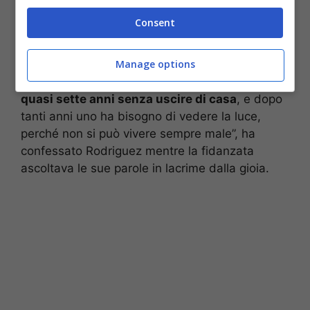
“L’ho conosciuta in un periodo un po’ particolare
Consent
per tutti, alla fine del primo lockdown.
Non
stavo passando un bel periodo
, ho fatto una
vita della quale non vado fiero.
Non volevo
Manage options
vedere nessuno, ero molto triste… Sono stato
quasi sette anni senza uscire di casa
, e dopo
tanti anni uno ha bisogno di vedere la luce,
perché non si può vivere sempre male”, ha
confessato Rodriguez mentre la fidanzata
ascoltava le sue parole in lacrime dalla gioia.