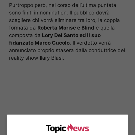
Purtroppo però, nel corso dell’ultima puntata
sono finiti in nomination. Il pubblico dovrà
scegliere chi vorrà eliminare tra loro, la coppia
formata da
Roberta Morise e Blind
e quella
composta da
Lory Del Santo ed il suo
fidanzato Marco Cucolo
. Il verdetto verrà
annunciato proprio stasera dalla conduttrice del
reality show Ilary Blasi.