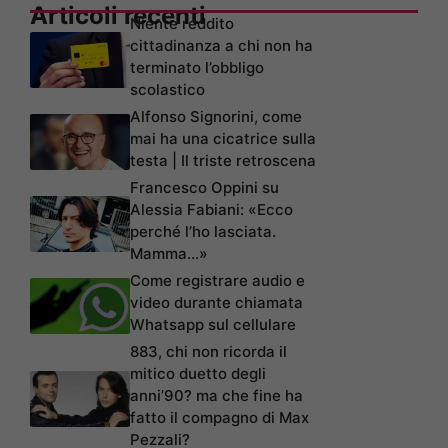
Articoli recenti
Niente reddito
cittadinanza a chi non ha
terminato l’obbligo
scolastico
Alfonso Signorini, come
mai ha una cicatrice sulla
testa | Il triste retroscena
Francesco Oppini su
Alessia Fabiani: «Ecco
perché l’ho lasciata.
Mamma…»
Come registrare audio e
video durante chiamata
Whatsapp sul cellulare
883, chi non ricorda il
mitico duetto degli
anni’90? ma che fine ha
fatto il compagno di Max
Pezzali?