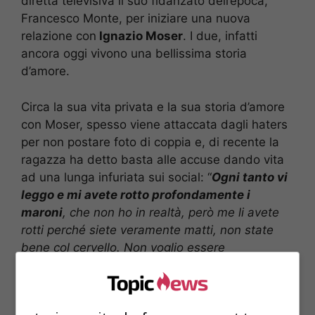
diretta televisiva il suo fidanzato dell’epoca,
Francesco Monte, per iniziare una nuova
relazione con
Ignazio Moser
. I due, infatti
ancora oggi vivono una bellissima storia
d’amore.
Circa la sua vita privata e la sua storia d’amore
con Moser, spesso viene attaccata dagli haters
per non postare foto di coppia e, di recente la
ragazza ha detto basta alle accuse dando vita
ad una lunga infuriata sui social: “
Ogni tanto vi
leggo e mi avete rotto profondamente i
maroni
, che non ho in realtà, però me li avete
rotti perché siete veramente matti, non state
bene col cervello. Non voglio essere
maleducata quanto siete stati voi però io penso,
spero che sia l’ultima volta che io debba parlare
così con voi, altrimenti non so, mi tolgo da