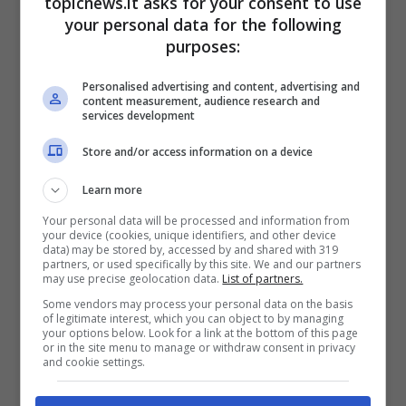
topicnews.it asks for your consent to use
Instagram perché il mio Instagram è il mio
your personal data for the following
Instagram. Altrimenti avrei fatto un Instagram
purposes:
con il mio fidanzato”.
Personalised advertising and content, advertising and
content measurement, audience research and
services development
Store and/or access information on a device
Learn more
Your personal data will be processed and information from
your device (cookies, unique identifiers, and other device
data) may be stored by, accessed by and shared with 319
partners, or used specifically by this site. We and our partners
may use precise geolocation data.
List of partners.
Some vendors may process your personal data on the basis
of legitimate interest, which you can object to by managing
Il suo amore per l’uomo è intramontabile e la
your options below. Look for a link at the bottom of this page
or in the site menu to manage or withdraw consent in privacy
Rodriguez ha fatto una confessione molto
and cookie settings.
intima che ha lasciato senza parole il popolo del
web.