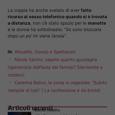
La coppia ha anche svelato di aver
fatto
ricorso al sesso telefonico quando si è trovata
a distanza
, non c’è stato spazio per le
manette
e la donna ha sottolineato: “
Se sono bloccata
dopo un po’ mi viene l’ansia”.
Categorie
Attualità
,
Gossip e Spettacolo
Nicola Savino, sapete quanto guadagna
l’opinionista dell’Isola dei famosi? Stenterete a
crederci
Caterina Balivo, la corsa in ospedale: “Subito
riempita di tubi” | La confessione è da brividi
Articoli recenti
Niente reddito