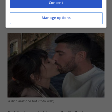
Consent
La confessione della
Manage options
bella Cecilia Rodriguez
la dichiarazione hot (foto web)