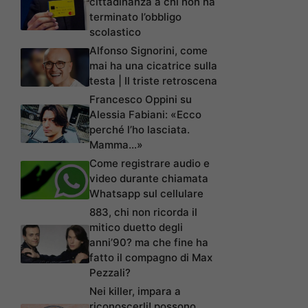
cittadinanza a chi non ha
terminato l’obbligo
scolastico
Alfonso Signorini, come
mai ha una cicatrice sulla
testa | Il triste retroscena
Francesco Oppini su
Alessia Fabiani: «Ecco
perché l’ho lasciata.
Mamma…»
Come registrare audio e
video durante chiamata
Whatsapp sul cellulare
883, chi non ricorda il
mitico duetto degli
anni’90? ma che fine ha
fatto il compagno di Max
Pezzali?
Nei killer, impara a
riconoscerli! possono