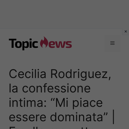
Vai
al
Menu
contenuto
Cecilia Rodriguez,
la confessione
intima: “Mi piace
essere dominata” |