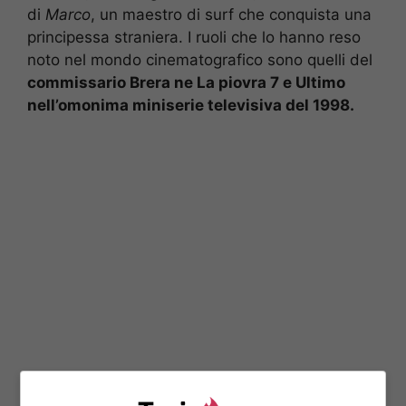
di
Marco
, un maestro di surf che conquista una
principessa straniera. I ruoli che lo hanno reso
noto nel mondo cinematografico sono quelli del
commissario Brera ne La piovra 7 e Ultimo
nell’omonima miniserie televisiva del 1998.
Per molto tempo è stato al centro dei riflettori