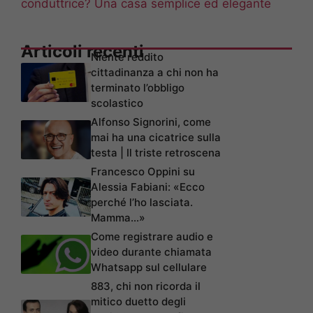
conduttrice? Una casa semplice ed elegante
Articoli recenti
Niente reddito
cittadinanza a chi non ha
terminato l’obbligo
scolastico
Alfonso Signorini, come
mai ha una cicatrice sulla
testa | Il triste retroscena
Francesco Oppini su
Alessia Fabiani: «Ecco
perché l’ho lasciata.
Mamma…»
Come registrare audio e
video durante chiamata
Whatsapp sul cellulare
883, chi non ricorda il
mitico duetto degli