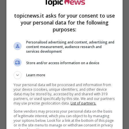
per la relazione c
on la bellissima Rocio Munoz
Morales, conosciuta sul set
. Questo flirt nel
2012 suscitò uno scandalo, poiché l’uomo era
topicnews.it asks for your consent to use
your personal data for the following
ancora legato alla sua prima moglie e, secondo
purposes:
il gossip, l’uomo avrebbe concluso la storia per
l’attrice: “
La nostra storia è sempre stata vista a
Personalised advertising and content, advertising and
livello fisico, ma di lei non mi ha attratto solo un
content measurement, audience research and
sedere.
La cosa che mi dà più fastidio
è essere
services development
considerato il classico uomo che lascia la
Store and/or access information on a device
moglie per una più bella, per una più giovane.
Ok, Rocìo è giovane, ma in quel momento mi
Learn more
sono sentito attratto dalla persona che è. Ed
è
Your personal data will be processed and information from
una gran bella persona”.
your device (cookies, unique identifiers, and other device
data) may be stored by, accessed by and shared with 319
partners, or used specifically by this site. We and our partners
Tra i due li lega il forte amore e passione come
may use precise geolocation data.
List of partners.
pochi, i due sui social hanno deciso di dare un
Some vendors may process your personal data on the basis
annuncio che ha sconvolto particolarmente i
of legitimate interest, which you can object to by managing
your options below. Look for a link at the bottom of this page
fan.
or in the site menu to manage or withdraw consent in privacy