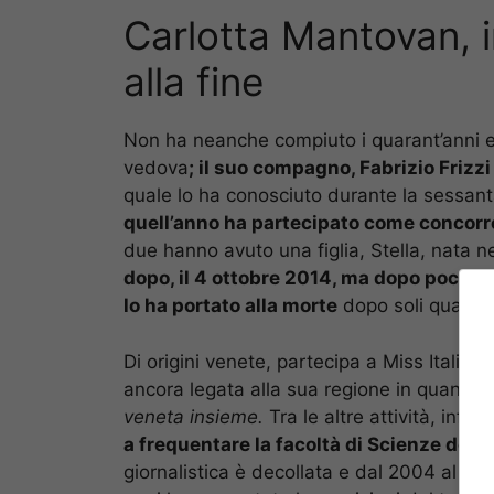
Carlotta Mantovan, i
alla fine
Non ha neanche compiuto i quarant’anni e g
vedova
; il suo compagno, Fabrizio Frizzi
quale lo ha conosciuto durante la sessan
quell’anno ha partecipato come concorr
due hanno avuto una figlia, Stella, nata n
dopo, il 4 ottobre 2014, ma dopo poco è in
lo ha portato alla morte
dopo soli quattro
Di origini venete, partecipa a Miss Italia 
ancora legata alla sua regione in quanto t
veneta insieme.
Tra le altre attività, infatt
a frequentare la facoltà di Scienze dell
giornalistica è decollata e dal 2004 al 20