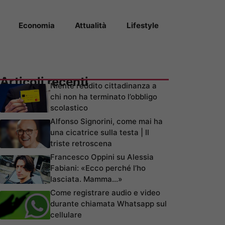
Economia
Attualità
Lifestyle
Articoli recenti
Niente reddito cittadinanza a
chi non ha terminato l’obbligo
scolastico
Alfonso Signorini, come mai ha
una cicatrice sulla testa | Il
triste retroscena
Francesco Oppini su Alessia
Fabiani: «Ecco perché l’ho
lasciata. Mamma…»
Come registrare audio e video
durante chiamata Whatsapp sul
cellulare