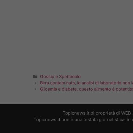
Categorie
Gossip e Spettacolo
Birra contaminata, le analisi di laboratorio no
Glicemia e diabete, questo alimento è potentiss
Topicnews.it di proprietà di WEB
Topicnews.it non è una testata giornalistica, i