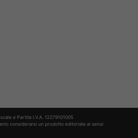
cale e Partita I.V.A. 12279101005
nto considerarsi un prodotto editoriale ai sensi