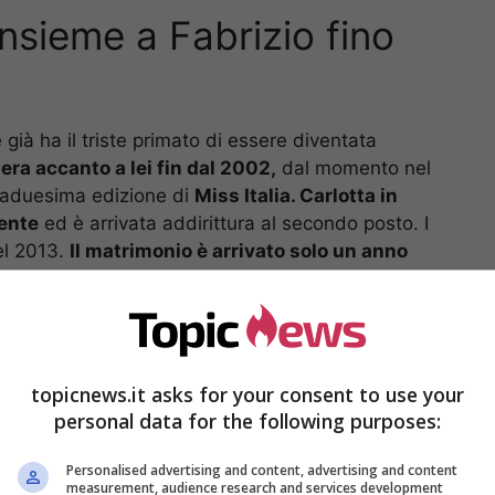
nsieme a Fabrizio fino
ià ha il triste primato di essere diventata
 era accanto a lei fin dal 2002,
dal momento nel
taduesima edizione di
Miss Italia. Carlotta in
ente
ed è arrivata addirittura al secondo posto. I
el 2013.
Il matrimonio è arrivato solo un anno
iziato il loro calvario, la malattia di Fabrizio che
 anni per un’emorragia cerebrale.
proprio con la fascia di Miss Veneto e oggi rimane
estimonial dell’associazione giornalisti
Stampa
topicnews.it asks for your consent to use your
i,
Carlotta ha scritto su il Gazzettino e ha iniziato
personal data for the following purposes:
a comunicazione a Trieste.
La sua carriera
Personalised advertising and content, advertising and content
18 è stata giornalista di Sky TG 24 mentre per tre
measurement, audience research and services development