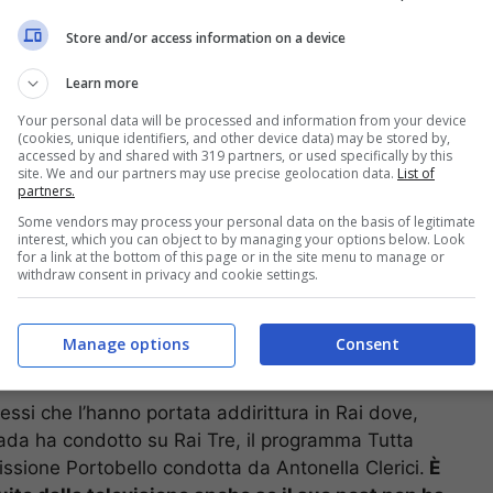
o su Sky meteo 24.
Store and/or access information on a device
Learn more
Your personal data will be processed and information from your device
(cookies, unique identifiers, and other device data) may be stored by,
accessed by and shared with 319 partners, or used specifically by this
site. We and our partners may use precise geolocation data.
List of
partners.
Some vendors may process your personal data on the basis of legitimate
interest, which you can object to by managing your options below. Look
for a link at the bottom of this page or in the site menu to manage or
withdraw consent in privacy and cookie settings.
am il suo amore…
Manage options
Consent
ssi che l’hanno portata addirittura in Rai dove,
pada ha condotto su Rai Tre, il programma Tutta
ssione Portobello condotta da Antonella Clerici.
È