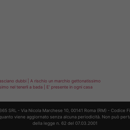
n lasciano dubbi | A rischio un marchio gettonatissimo
imo nel tenerli a bada | E’ presente in ogni casa
 365 SRL - Via Nicola Marchese 10, 00141 Roma (RM) - Codice Fis
n quanto viene aggiornato senza alcuna periodicità. Non può perta
della legge n. 62 del 07.03.2001