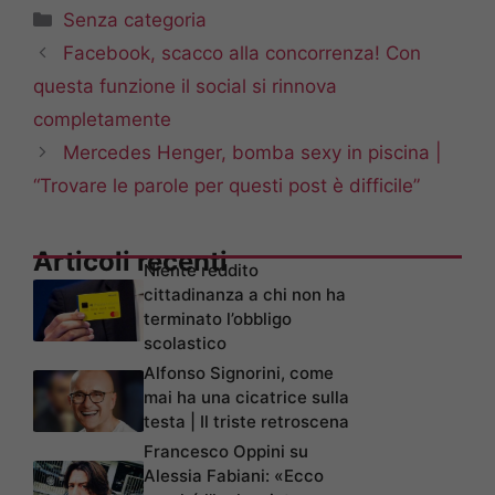
Categorie
Senza categoria
Facebook, scacco alla concorrenza! Con
questa funzione il social si rinnova
completamente
Mercedes Henger, bomba sexy in piscina |
“Trovare le parole per questi post è difficile”
Articoli recenti
Niente reddito
cittadinanza a chi non ha
terminato l’obbligo
scolastico
Alfonso Signorini, come
mai ha una cicatrice sulla
testa | Il triste retroscena
Francesco Oppini su
Alessia Fabiani: «Ecco