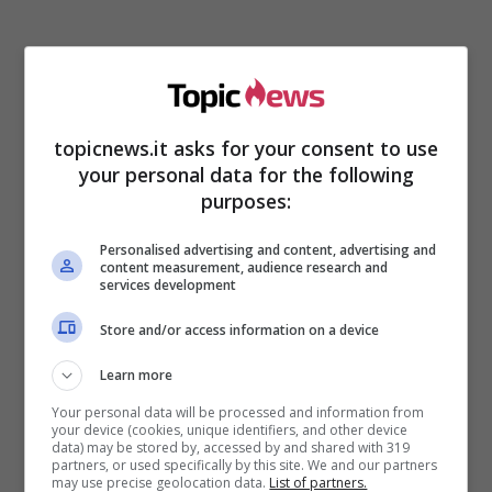
topicnews.it asks for your consent to use
your personal data for the following
purposes:
Personalised advertising and content, advertising and
content measurement, audience research and
services development
I cibi ideali che abbassano
Store and/or access information on a device
la pressione
Learn more
Your personal data will be processed and information from
Innanzitutto
tutto ciò che è fritto andrebbe
your device (cookies, unique identifiers, and other device
evitato
. Infatti abusarne rischia l’aumento di
data) may be stored by, accessed by and shared with 319
partners, or used specifically by this site. We and our partners
malattie
cardiovascolari
, aumenti di pressione
may use precise geolocation data.
List of partners.