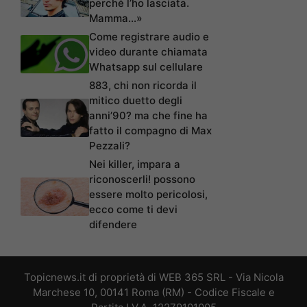
perché l’ho lasciata.
Mamma…»
Come registrare audio e
video durante chiamata
Whatsapp sul cellulare
883, chi non ricorda il
mitico duetto degli
anni’90? ma che fine ha
fatto il compagno di Max
Pezzali?
Nei killer, impara a
riconoscerli! possono
essere molto pericolosi,
ecco come ti devi
difendere
Topicnews.it di proprietà di WEB 365 SRL - Via Nicola
Marchese 10, 00141 Roma (RM) - Codice Fiscale e