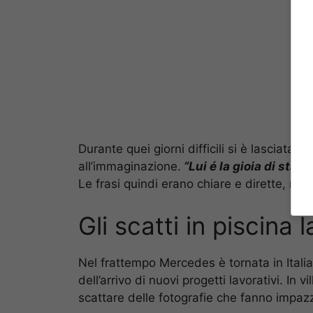
Durante quei giorni difficili si è lasciata
all’immaginazione.
“Lui é la gioia di stare
Le frasi quindi erano chiare e dirette, ma 
Gli scatti in piscina
Nel frattempo Mercedes è tornata in Italia
dell’arrivo di nuovi progetti lavorativi. In 
scattare delle fotografie che fanno impazzi