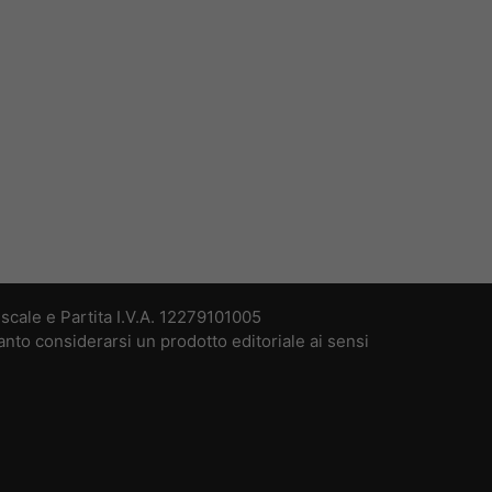
cale e Partita I.V.A. 12279101005
nto considerarsi un prodotto editoriale ai sensi