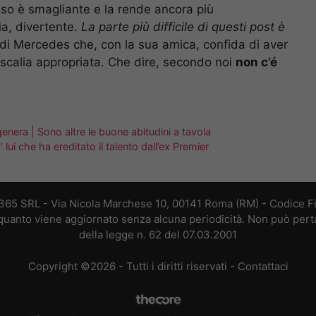
riso è smagliante e la rende ancora più
ia, divertente.
La parte più difficile di questi post è
di Mercedes che, con la sua amica, confida di aver
scalia appropriata. Che dire, secondo noi
non c’é
enera | Sono altre le buone abitudini a tavola
 lui che ha ereditato il talento dall’ex Premier
 365 SRL - Via Nicola Marchese 10, 00141 Roma (RM) - Codice Fis
n quanto viene aggiornato senza alcuna periodicità. Non può perta
della legge n. 62 del 07.03.2001
Copyright ©2026 - Tutti i diritti riservati -
Contattaci