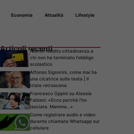
Economia
Attualità
Lifestyle
Articoli recenti
Niente reddito cittadinanza a
chi non ha terminato l’obbligo
scolastico
Alfonso Signorini, come mai ha
una cicatrice sulla testa | Il
triste retroscena
Francesco Oppini su Alessia
Fabiani: «Ecco perché l’ho
lasciata. Mamma…»
Come registrare audio e video
durante chiamata Whatsapp sul
cellulare