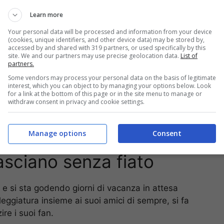
Learn more
Your personal data will be processed and information from your device
(cookies, unique identifiers, and other device data) may be stored by,
accessed by and shared with 319 partners, or used specifically by this
site. We and our partners may use precise geolocation data.
List of
partners.
Some vendors may process your personal data on the basis of legitimate
interest, which you can object to by managing your options below. Look
for a link at the bottom of this page or in the site menu to manage or
withdraw consent in privacy and cookie settings.
 andare in una dichiarazione che poco lasciava
 su quest’isola, mi dà la forza di andare avanti”.
l’evolversi di questo rapporto e ancora misterioso.
Manage options
Consent
 lasciano senza fiato
 e si sta godendo giorni di vacanza in attesa
villeggiatura insieme ai suoi amici di sempre, si fa
re i suoi fan.