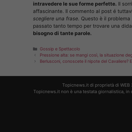
intravedere le sue forme perfette.
Il sor
affascinante. Il commento al post é tuttav
scegliere una frase.
Questo è il problema 
passato tanto tempo per trovare una dida
bisogno di tante parole.
Categorie
Gossip e Spettacolo
Pressione alta: se mangi così, la situazione deg
Berlusconi, conoscete il nipote del Cavaliere? E’
Topicnews.it di proprietà di WEB
Topicnews.it non è una testata giornalistica, i