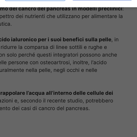
ancreas, indicando nuove possibilità di cura. Il
mo del cancro del pancreas in modelli preclinici
:
pettro dei nutrienti che utilizzano per alimentare la
tica.
cido ialuronico per i suoi benefici sulla pelle
, in
ridurre la comparsa di linee sottili e rughe e
non solo perché questi integratori possono anche
lle persone con osteoartrosi, inoltre, l‘acido
ralmente nella pelle, negli occhi e nelle
rappolare l’acqua all’interno delle cellule dei
azioni e, secondo il recente studio, potrebbero
mento dei casi di cancro del pancreas.