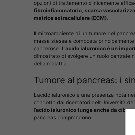
opzioni di trattamento clinicamente efficac
fibroinfiammatorio
,
scarsa vascolarizza
matrice extracellulare (ECM)
.
Il microambiente di un tumore del pancreas
massa stessa è composta principalmente d
cancerose. L’
acido ialuronico è un impo
dimostrato di svolgere un ruolo centrale 
della malattia.
Tumore al pancreas: i si
L’acido ialuronico è una presenza nota n
condotto dai ricercatori dell’Università de
l’
acido ialuronico funge anche da cibo pe
pancreas comprendono: