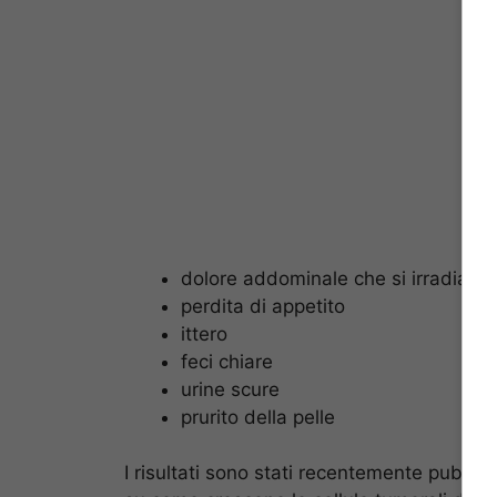
dolore addominale che si irradia al
perdita di appetito
ittero
feci chiare
urine scure
prurito della pelle
I risultati sono stati recentemente pubblic