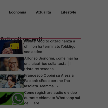
Economia
Attualità
Lifestyle
Articoli recenti
Niente reddito cittadinanza a
chi non ha terminato l’obbligo
scolastico
Alfonso Signorini, come mai ha
una cicatrice sulla testa | Il
triste retroscena
Francesco Oppini su Alessia
Fabiani: «Ecco perché l’ho
lasciata. Mamma…»
Come registrare audio e video
durante chiamata Whatsapp sul
cellulare