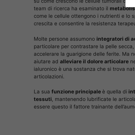
su come crescono le cellule tumorali del p
team di ricerca ha esaminato il
metabolis
come le cellule ottengono i nutrienti e lo s
crescita e consentire la resistenza terapeu
Molte persone assumono
integratori di a
particolare per contrastare la pelle secca, 
accelerare la guarigione delle ferite. Ma 
aiutare ad
alleviare il dolore articolare
ne
ialuronico è una sostanza che si trova natu
articolazioni.
La sua
funzione principale
è quella di
int
tessuti
, mantenendo lubrificate le articol
essere questo il fattore trainante dell’au