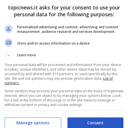
topicnews.it asks for your consent to use your
personal data for the following purposes:
Personalised advertising and content, advertising and content
measurement, audience research and services development
Store and/or access information on a device
Learn more
Your personal data will be processed and information from your device
(cookies, unique identifiers, and other device data) may be stored by,
la schiena
accessed by and shared with 319 partners, or used specifically by this
site. We and our partners may use precise geolocation data.
List of
partners.
Some vendors may process your personal data on the basis of legitimate
interest, which you can object to by managing your options below. Look
for a link at the bottom of this page or in the site menu to manage or
withdraw consent in privacy and cookie settings.
ati su
eLife
, e forniscono informazioni interessanti
Manage options
Consent