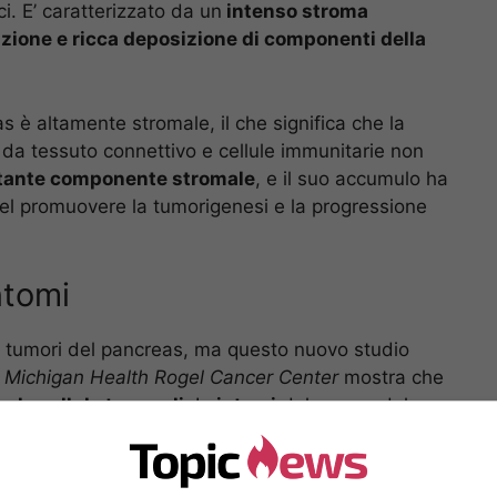
i. E’ caratterizzato da un
intenso stroma
zione e ricca deposizione di componenti della
 è altamente stromale, il che significa che la
a tessuto connettivo e cellule immunitarie non
rtante componente stromale
, e il suo accumulo ha
nel promuovere la tumorigenesi e la progressione
ntomi
ei tumori del pancreas, ma questo nuovo studio
l
Michigan Health Rogel Cancer Center
mostra che
r le cellule tumorali
. I
sintomi
del cancro del