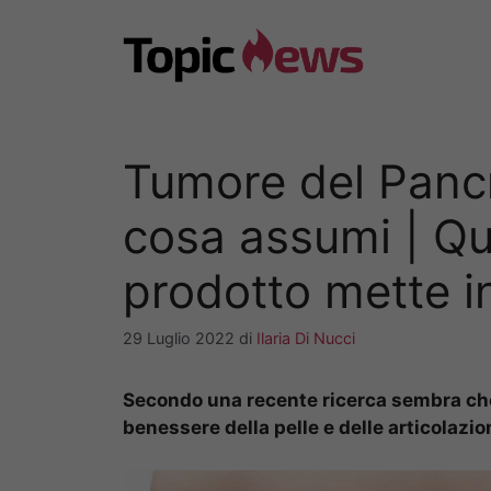
Vai
al
contenuto
Tumore del Pancr
cosa assumi | Q
prodotto mette in
29 Luglio 2022
di
Ilaria Di Nucci
Secondo una recente ricerca sembra che
benessere della pelle e delle articolazion