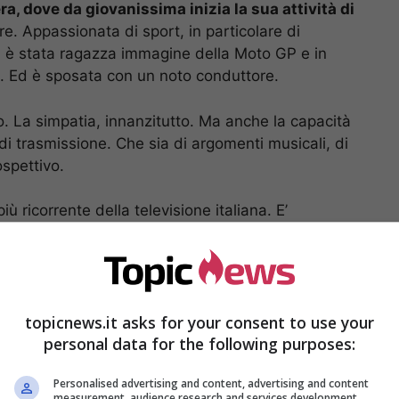
a, dove da giovanissima inizia la sua attività di
e. Appassionata di sport, in particolare di
o, è stata ragazza immagine della Moto GP e in
iro. Ed è sposata con un noto conduttore.
. La simpatia, innanzitutto. Ma anche la capacità
 di trasmissione. Che sia di argomenti musicali, di
ospettivo.
iù ricorrente della televisione italiana. E’
trasmissioni di taglio musicale.
Il suo stile molto
 lavorare su MTV, dove muove i primi passi
ete televisiva è del 2004.
topicnews.it asks for your consent to use your
personal data for the following purposes:
Personalised advertising and content, advertising and content
measurement, audience research and services development