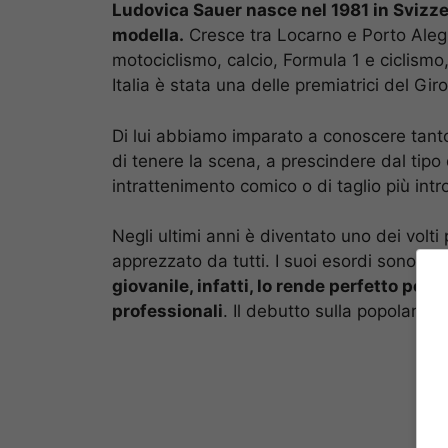
Ludovica Sauer nasce nel 1981 in Svizzer
modella.
Cresce tra Locarno e Porto Alegr
motociclismo, calcio, Formula 1 e ciclism
Italia è stata una delle premiatrici del G
Di lui abbiamo imparato a conoscere tanto
di tenere la scena, a prescindere dal tipo
intrattenimento comico o di taglio più intr
Negli ultimi anni è diventato uno dei volti p
apprezzato da tutti. I suoi esordi sono in 
giovanile, infatti, lo rende perfetto per
professionali
. Il debutto sulla popolare r