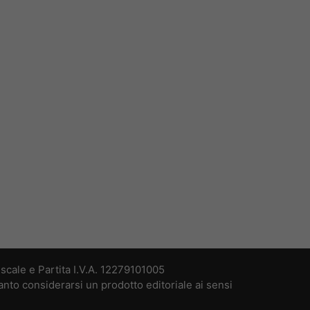
cale e Partita I.V.A. 12279101005
nto considerarsi un prodotto editoriale ai sensi