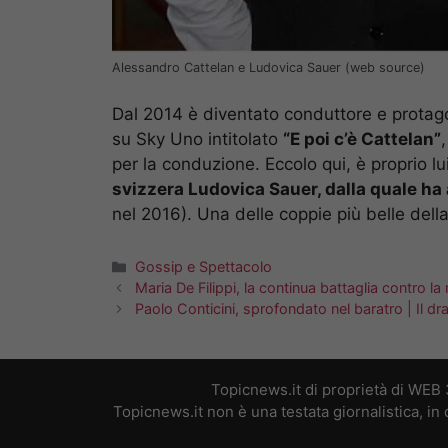
Alessandro Cattelan e Ludovica Sauer (web source)
Dal 2014 è diventato conduttore e protag
su Sky Uno intitolato
“E poi c’è Cattelan”
per la conduzione. Eccolo qui, è proprio lu
svizzera Ludovica Sauer, dalla quale ha 
nel 2016). Una delle coppie più belle della
Categorie
Gossip e Spettacolo
Maria De Filippi, la continua battaglia contro l
Paolo Conticini, sprofondato nel baratro | Il d
Topicnews.it di proprietà di WEB
Topicnews.it non è una testata giornalistica, i