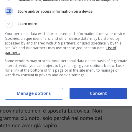
Store and/or access information on a device
Learn more
Your personal data will be processed and information from your device
(cookies, unique identifiers, and other device data) may be stored by,
accessed by and shared with 319 partners, or used specifically by this
site. We and our partners may use precise geolocation data.
List of
ky Italia. Nel luglio ha condotto su Sky Sport, in
partners.
America Hoy” in cui si raccontava di calcio e
Some vendors may process your personal data on the basis of legitimate
o gli anni in cui spicca il volo:
dall’autunno dello
interest, which you can object to by managing your options below. Look
for a link at the bottom of this page or in the site menu to manage or
tatore del talent show “X Factor”, in seguito al
withdraw consent in privacy and cookie settings.
y Uno.
Manage options
Consent
indovinato con chi è sposata Ludovica. Non
ogramma più noto, solo perché nel nome del
ete non aver già capito.