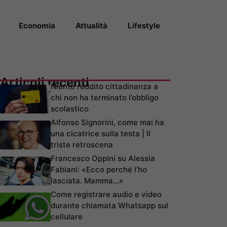
Economia
Attualità
Lifestyle
Articoli recenti
Niente reddito cittadinanza a
chi non ha terminato l’obbligo
scolastico
Alfonso Signorini, come mai ha
una cicatrice sulla testa | Il
triste retroscena
Francesco Oppini su Alessia
Fabiani: «Ecco perché l’ho
lasciata. Mamma…»
Come registrare audio e video
durante chiamata Whatsapp sul
cellulare