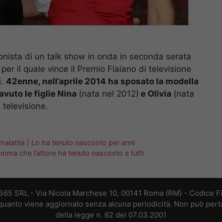
onista di un talk show in onda in seconda serata
, per il quale vince il Premio Flaiano di televisione
i.
42enne, nell’aprile 2014 ha sposato la modella
avuto le figlie Nina
(nata nel 2012)
e Olivia
(nata
 televisione.
a malattia | Lo ha tenuto nascosto per anni
ramma che l’attore ha tenuto nascosto a tutti
 365 SRL - Via Nicola Marchese 10, 00141 Roma (RM) - Codice Fis
n quanto viene aggiornato senza alcuna periodicità. Non può perta
della legge n. 62 del 07.03.2001