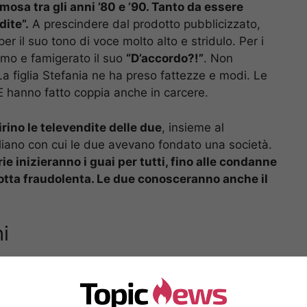
osa tra gli anni ’80 e ’90. Tanto da essere
ite”.
A prescindere dal prodotto pubblicizzato,
r il suo tono di voce molto alto e stridulo. Per i
rimo e famigerato il suo
“D’accordo?!”
. Non
 figlia Stefania ne ha preso fattezze e modi. Le
E hanno fatto coppia anche in carcere.
irino le televendite delle due
, insieme al
iano con cui le due avevano fondato una società.
ie inizieranno i guai per tutti, fino alle condanne
rotta fraudolenta. Le due conosceranno anche il
i
nare. Con lo stesso stile aggressivo di sempre.
pettatori, pubblicizzando prodotti miracolosi per
n la giustizia, siamo pronti ad accoglierla