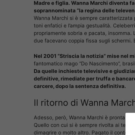
Madre e figlia. Wanna Marchi diventa fam
soprannominata “la regina delle televend
Wanna Marchi si è sempre caratterizzata pe
toni enfatici e l’ampia gestualità. Celeber
propriamente sobria e pacata, insomma. La
due facevano coppia fissa sugli schermi. 
Nel 2001 “Striscia la notizia” mise nel m
fantomatico mago “Do Nascimento”, brasil
Da quelle inchieste televisive e giudiziar
definitive, rimediate per truffa e banca
carcere, dopo la sentenza definitiva.
Il ritorno di Wanna March
Adesso, però, Wanna Marchi è pronta a tor
Quello con cui si è sempre rivolta ai teles
dimagrire o molto altro. Pagato il conto co