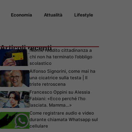
Economia
Attualità
Lifestyle
Articoli recenti
Niente reddito cittadinanza a
chi non ha terminato l’obbligo
scolastico
Alfonso Signorini, come mai ha
una cicatrice sulla testa | Il
triste retroscena
Francesco Oppini su Alessia
Fabiani: «Ecco perché l’ho
lasciata. Mamma…»
Come registrare audio e video
durante chiamata Whatsapp sul
cellulare