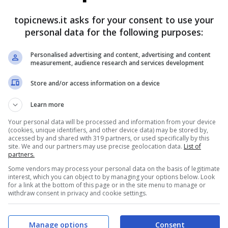
topicnews.it asks for your consent to use your
personal data for the following purposes:
 Netflix,
prodotta da Fremantle Italia, debutta il 21
o è attivo. Attraverso testimonianze e immagini di
Personalised advertising and content, advertising and content
conta un’epoca precisa del nostro Paese attraverso
measurement, audience research and services development
tata la televenditrice più famosa della TV
Store and/or access information on a device
ania Nobile.
Learn more
Your personal data will be processed and information from your device
(cookies, unique identifiers, and other device data) may be stored by,
accessed by and shared with 319 partners, or used specifically by this
site. We and our partners may use precise geolocation data.
List of
partners.
Some vendors may process your personal data on the basis of legitimate
interest, which you can object to by managing your options below. Look
for a link at the bottom of this page or in the site menu to manage or
withdraw consent in privacy and cookie settings.
Manage options
Consent