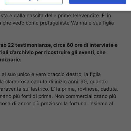
a gli anni ’80 e i primi anni 2000, caratterizzato da
a e dalla nascita delle prime televendite. E’ in
da che vede come protagoniste Wanna e sua figlia
rso 22 testimonianze, circa 60 ore di interviste e
ali d’archivio per ricostruire gli eventi, che
diziarie.
l suo unico e vero braccio destro, la figlia
a clamorosa caduta di inizio anni ’90, quando
araventa sul lastrico. E’ la prima, rovinosa, caduta.
rnano più forti di prima. Non commercializzano più
cosa di ancor più prezioso: la fortuna. Insieme al