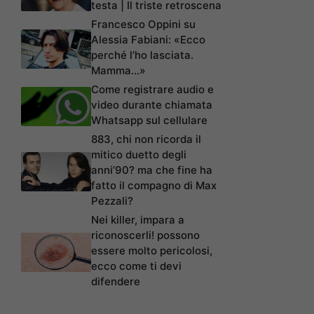
testa | Il triste retroscena
Francesco Oppini su
Alessia Fabiani: «Ecco
perché l’ho lasciata.
Mamma…»
Come registrare audio e
video durante chiamata
Whatsapp sul cellulare
883, chi non ricorda il
mitico duetto degli
anni’90? ma che fine ha
fatto il compagno di Max
Pezzali?
Nei killer, impara a
riconoscerli! possono
essere molto pericolosi,
ecco come ti devi
difendere