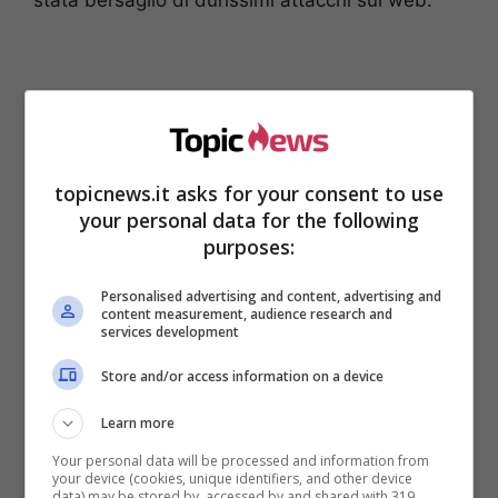
topicnews.it asks for your consent to use
your personal data for the following
purposes:
Personalised advertising and content, advertising and
content measurement, audience research and
services development
Non sono mancati infatti
apprezzamenti
negativi riguardo la sua scelta di ricorrere alla
Store and/or access information on a device
chirurgia estetica.
Ancora oggi, infatti, chi si
Learn more
affida alle mani di professionisti del settore per
ottenere un aspetto fisico più conforme ai propri
Your personal data will be processed and information from
your device (cookies, unique identifiers, and other device
desideri, viene criticato duramente e
data) may be stored by, accessed by and shared with 319