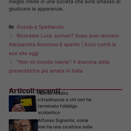
meglio crede in una società che avrà smesso di
giudicare le apparenze.
Categorie
Gossip e Spettacolo
Ricordate Luca Jurman? Dopo aver lanciato
Alessandra Amoroso é sparito | Ecco com’é la
sua vita oggi
“Non mi ricordo niente”: il dramma della
presentatrice più amata in Italia
Articoli recenti
Niente reddito
cittadinanza a chi non ha
terminato l’obbligo
scolastico
Alfonso Signorini, come
mai ha una cicatrice sulla