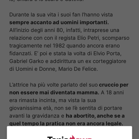
Durante la sua vita i suoi fan l’hanno vista
sempre accanto ad uomini importanti.
All’inizio degli anni 80, infatti, intraprese una
relazione con con il regista Elio Petri, scomparso
tragicamente nel 1982 quando ancora erano
fidanzati. E’ poi e stata la volta di Elvio Porta,
Gabriel Garko e addirittura un ex corteggiatore
di Uomini e Donne, Mario De Felice.
L’attrice ha più volte parlato del suo
cruccio per
non essere mai diventata mamma.
A 18 anni
era rimasta incinta, ma vista la sua
giovanissima età, non se l’è sentita di portare
avanti la gravidanza e
ha abortito, anche se a
quel tempo la pratica non era ancora legale.