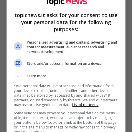
topicnews.it asks for your consent to use
your personal data for the following
purposes:
Personalised advertising and content, advertising and
content measurement, audience research and
services development
Store and/or access information on a device
Dopo quello spiacevole episodio, la De Sio non
Learn more
è più riuscita a mettere al mondo un figlio. Per
Your personal data will be processed and information from
quattro volte ha subito degli aborti spontanei
your device (cookies, unique identifiers, and other device
data) may be stored by, accessed by and shared with 319
anche a gravidanza inoltrata. La sua è stata
partners, or used specifically by this site. We and our partners
may use precise geolocation data.
List of partners.
una battaglia fatta anche di cinque o sei prove
con l’inseminazione artificiale che però non
Some vendors may process your personal data on the basis
of legitimate interest, which you can object to by managing
sono mai andate a buon fine.
your options below. Look for a link at the bottom of this page
or in the site menu to manage or withdraw consent in privacy
and cookie settings.