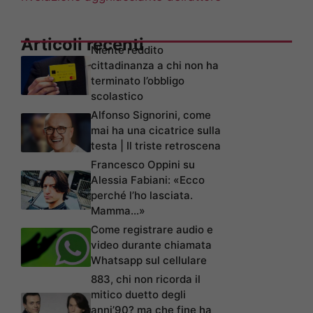
Articoli recenti
Niente reddito
cittadinanza a chi non ha
terminato l’obbligo
scolastico
Alfonso Signorini, come
mai ha una cicatrice sulla
testa | Il triste retroscena
Francesco Oppini su
Alessia Fabiani: «Ecco
perché l’ho lasciata.
Mamma…»
Come registrare audio e
video durante chiamata
Whatsapp sul cellulare
883, chi non ricorda il
mitico duetto degli
anni’90? ma che fine ha