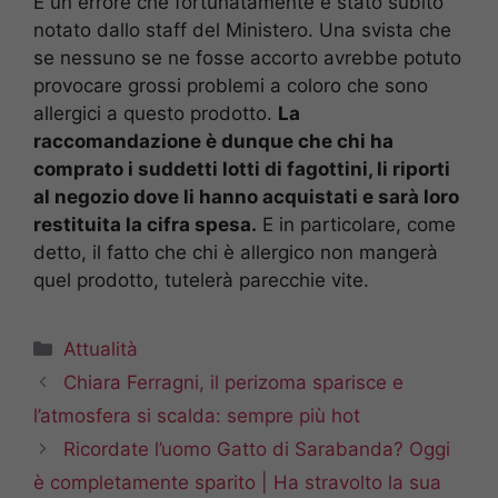
È un errore che fortunatamente è stato subito
notato dallo staff del Ministero. Una svista che
se nessuno se ne fosse accorto avrebbe potuto
provocare grossi problemi a coloro che sono
allergici a questo prodotto.
La
raccomandazione è dunque che chi ha
comprato i suddetti lotti di fagottini, li riporti
al negozio dove li hanno acquistati e sarà loro
restituita la cifra spesa.
E in particolare, come
detto, il fatto che chi è allergico non mangerà
quel prodotto, tutelerà parecchie vite.
Categorie
Attualità
Chiara Ferragni, il perizoma sparisce e
l’atmosfera si scalda: sempre più hot
Ricordate l’uomo Gatto di Sarabanda? Oggi
è completamente sparito | Ha stravolto la sua