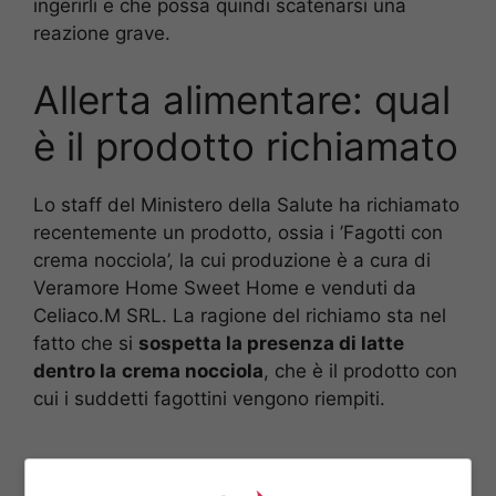
ingerirli e che possa quindi scatenarsi una
reazione grave.
Allerta alimentare: qual
è il prodotto richiamato
Lo staff del Ministero della Salute ha richiamato
recentemente un prodotto, ossia i ’Fagotti con
crema nocciola’, la cui produzione è a cura di
Veramore Home Sweet Home e venduti da
Celiaco.M SRL. La ragione del richiamo sta nel
fatto che si
sospetta la presenza di latte
dentro la
crema nocciola
, che è il prodotto con
cui i suddetti fagottini vengono riempiti.