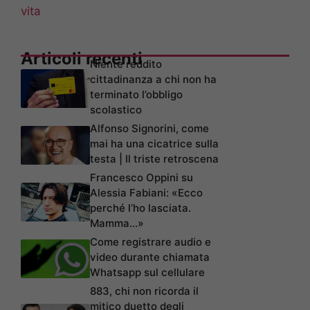
vita
Articoli recenti
Niente reddito
cittadinanza a chi non ha
terminato l’obbligo
scolastico
Alfonso Signorini, come
mai ha una cicatrice sulla
testa | Il triste retroscena
Francesco Oppini su
Alessia Fabiani: «Ecco
perché l’ho lasciata.
Mamma…»
Come registrare audio e
video durante chiamata
Whatsapp sul cellulare
883, chi non ricorda il
mitico duetto degli