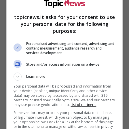
topicnews.it asks for your consent to use
your personal data for the following
purposes:
Personalised advertising and content, advertising and
content measurement, audience research and
services development
In questo caso, l’allergene è il latte, che non è
Store and/or access information on a device
stato però riportato sull’etichetta. Il numero del
Learn more
richiamo è 1838, e i lotti sono quelli che
seguono: 10122 tmc 11/09/2022 – 12622 tmc
Your personal data will be processed and information from
your device (cookies, unique identifiers, and other device
06/10/2022 – 14022 tmc 20/10/2022 – 15022
data) may be stored by, accessed by and shared with 319
tmc 30/10/2022 – 15522 tmc 04/11/2022 –
partners, or used specifically by this site. We and our partners
may use precise geolocation data.
List of partners.
16722 tmc 16/11/2022 – 18122 tmc 30/11/2022.
Some vendors may process your personal data on the basis
of legitimate interest, which you can object to by managing
Il Ministero esorta i possessori dei sopraccitati
your options below. Look for a link at the bottom of this page
or in the site menu to manage or withdraw consent in privacy
lotti del prodotto,
a riportarli nei negozi in cui li