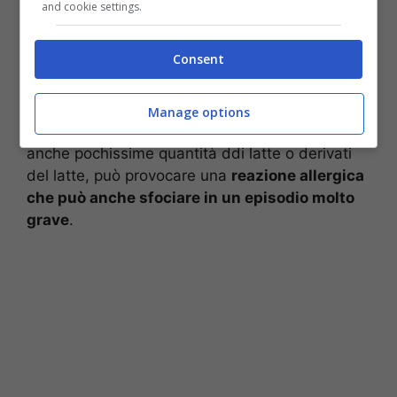
and cookie settings.
hanno acquistati
. Il fine è quello di tutelare i
soggetti allergici al latte da eventuali pericoli.
Consent
I soggetti allergici al latte producono anticorpi
contro determinate proteine, per cui anche se
Manage options
all’inizio possono non essere sintomatici, bere
anche pochissime quantità ddi latte o derivati
del latte, può provocare una
reazione allergica
che può anche sfociare in un episodio molto
grave
.