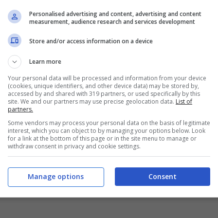
Personalised advertising and content, advertising and content
measurement, audience research and services development
Store and/or access information on a device
Learn more
Your personal data will be processed and information from your device
(cookies, unique identifiers, and other device data) may be stored by,
accessed by and shared with 319 partners, or used specifically by this
site. We and our partners may use precise geolocation data.
List of
 tornare alla ribalta ed infatti, dopo l’eliminazione
partners.
diventa costante e la sua visibilità continua a
Some vendors may process your personal data on the basis of legitimate
e, però,
la Mosetti si dedica anche molto al
interest, which you can object to by managing your options below. Look
for a link at the bottom of this page or in the site menu to manage or
 che ormai sono seguiti da una moltitudine di
withdraw consent in privacy and cookie settings.
dopo Onlyfan è
Manage options
Consent