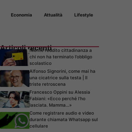
Economia
Attualità
Lifestyle
Articoli recenti
Niente reddito cittadinanza a
chi non ha terminato l’obbligo
scolastico
Alfonso Signorini, come mai ha
una cicatrice sulla testa | Il
triste retroscena
Francesco Oppini su Alessia
Fabiani: «Ecco perché l’ho
lasciata. Mamma…»
Come registrare audio e video
durante chiamata Whatsapp sul
cellulare