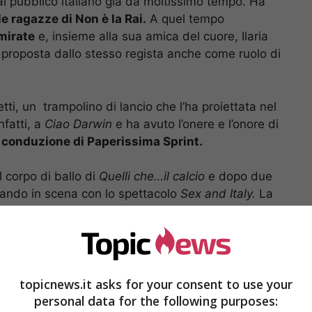
l pubblico italiano già da moltissimo tempo. Ha
 le ragazze di Non è la Rai.
A quel tempo
mirate
e, insieme alla sua amica del cuore, Ilaria
 proposta dallo stesso regista anche come ruolo di
tti, un trampolino di lancio che l’ha proiettata nel
fatti, a
Ciao Darwin
e ha avuto l’onere e l’onore di
a conduzione di Paperissima Sprint.
 corpo di ballo di
Quelli che…il calcio
e dopo due
dando in scena con lo spettacolo
Sex and Italy.
La
rosegue con qualche altra partecipazione in
 2016 non viene chiamata insieme a sua figlia
p.
topicnews.it asks for your consent to use your
personal data for the following purposes: