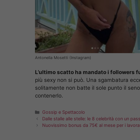
Antonella Mosetti (Instagram)
L’ultimo scatto ha mandato i followers fu
più sexy non si può. Una sgambatura ecce
solitamente non batte il sole punto il sen
contenerlo.
Categorie
Gossip e Spettacolo
Dalle stalle alle stelle: le 8 celebrità con un p
Nuovissimo bonus da 75€ al mese per i lavorato