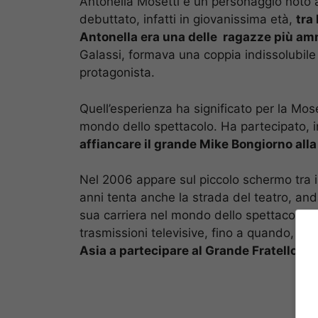
Antonella Mosetti è un personaggio noto a
debuttato, infatti in giovanissima età,
tra
Antonella era una delle ragazze più am
Galassi, formava una coppia indissolubile
protagonista.
Quell’esperienza ha significato per la Mose
mondo dello spettacolo. Ha partecipato, in
affiancare il grande Mike Bongiorno all
Nel 2006 appare sul piccolo schermo tra il
anni tenta anche la strada del teatro, an
sua carriera nel mondo dello spettacolo p
trasmissioni televisive, fino a quando,
nel
Asia a partecipare al Grande Fratello VI