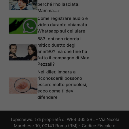
perché l’ho lasciata.
Mamma…»
Come registrare audio e
video durante chiamata
Whatsapp sul cellulare
883, chi non ricorda il
mitico duetto degli
anni’90? ma che fine ha
fatto il compagno di Max
Pezzali?
Nei killer, impara a
riconoscerli! possono
essere molto pericolosi,
ecco come ti devi
difendere
Topicnews.it di proprietà di WEB 365 SRL - Via Nicola
Marchese 10, 00141 Roma (RM) - Codice Fiscale e