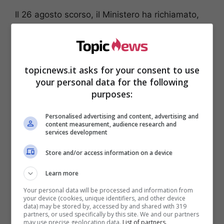
Il 26 agosto scorso, il Ministero ha richiamato,
informando i consumatori con una nota sul suo
sito ufficiale, dei
fagottini ai cereali di una nota
marca
che si vendono nei supermercati. I
fagottini sono stati richiamati perché alcuni lotti
topicnews.it asks for your consent to use
potrebbero contenere corpi estranei. Scopriamo
your personal data for the following
insieme quali sono i lotti ritirati dal mercato e
purposes:
che quindi, chi li ha comprati, deve
assolutamente riportare in negozio e non
Personalised advertising and content, advertising and
content measurement, audience research and
mangiarli.
services development
Store and/or access information on a device
Learn more
Your personal data will be processed and information from
your device (cookies, unique identifiers, and other device
data) may be stored by, accessed by and shared with 319
partners, or used specifically by this site. We and our partners
may use precise geolocation data.
List of partners.