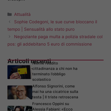
Categorie
Attualità
Sophie Codegoni, le sue curve bloccano il
tempo | Sensualità allo stato puro
Negoziante paga multa a polizia stradale col
pos: gli addebitano 5 euro di commissione
Articoli recenti
Niente reddito
cittadinanza a chi non ha
terminato l’obbligo
scolastico
Alfonso Signorini, come
mai ha una cicatrice sulla
testa | Il triste retroscena
Francesco Oppini su
Alessia Fabiani: «Ecco