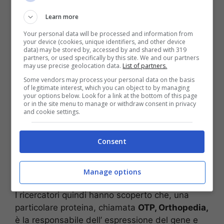
Learn more
Your personal data will be processed and information from
your device (cookies, unique identifiers, and other device
data) may be stored by, accessed by and shared with 319
partners, or used specifically by this site. We and our partners
may use precise geolocation data.
List of partners.
Tutti sappiamo già da tempo che
il sale va
Some vendors may process your personal data on the basis
dosato bene perché assunto in eccesso
of legitimate interest, which you can object to by managing
provoca danni al cuore ed al sistema
your options below. Look for a link at the bottom of this page
or in the site menu to manage or withdraw consent in privacy
vascolare non di meno ai reni
; quello che non
and cookie settings.
si conosceva ancora è che i livelli alti di sale,
vanno ad incrementare l’ attività dei geni che
Consent
producono le proteine nel cervello e che sono
dedicate a controllare la risposta dell’
organismo sotto stress.
Manage options
I ricercatori quindi hanno scoperto che, una
particolare proteina, chiamata
OTP, Orthopedia,
è la responsabile dell’ espressione del gene e