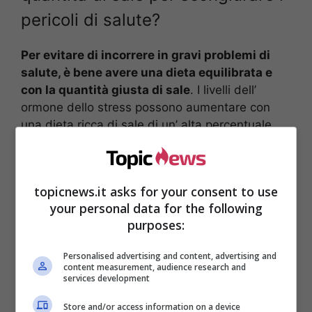
pericoli di salute?
Per evitare di incorrere in gravi problemi di
salute, è bene avere una dieta equilibrata e
con la quantità giusta di sale
. I livelli dell’
ormone dello stress possono aumentare con
una dieta ricca di sale di un’ alta percentuale,
nel caso dello studio sui topi, era aumentata del
75%
e la cosa grave riscontrata è che,
con
questi valori, si hanno effetti negativi sul
topicnews.it asks for your consent to use
cervello.
your personal data for the following
purposes:
Personalised advertising and content, advertising and
content measurement, audience research and
services development
Store and/or access information on a device