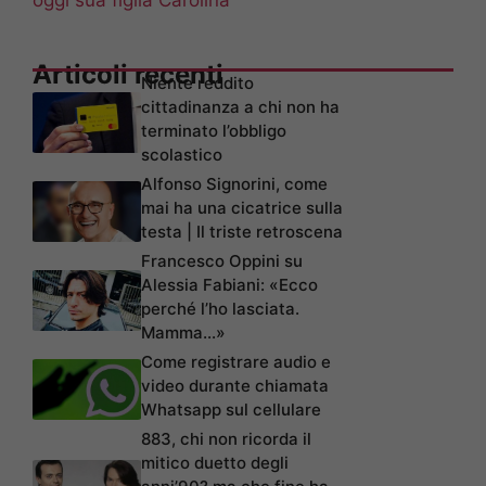
oggi sua figlia Carolina
Articoli recenti
Niente reddito
cittadinanza a chi non ha
terminato l’obbligo
scolastico
Alfonso Signorini, come
mai ha una cicatrice sulla
testa | Il triste retroscena
Francesco Oppini su
Alessia Fabiani: «Ecco
perché l’ho lasciata.
Mamma…»
Come registrare audio e
video durante chiamata
Whatsapp sul cellulare
883, chi non ricorda il
mitico duetto degli