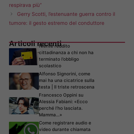
respirava più”
Gerry Scotti, l’estenuante guerra contro il
tumore: il gesto estremo del conduttore
Articoli recenti
Niente reddito
cittadinanza a chi non ha
terminato l’obbligo
scolastico
Alfonso Signorini, come
mai ha una cicatrice sulla
testa | Il triste retroscena
Francesco Oppini su
Alessia Fabiani: «Ecco
perché l’ho lasciata.
Mamma…»
Come registrare audio e
video durante chiamata