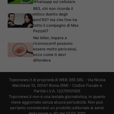
Whatsapp sul cellulare
883, chi non ricorda il
mitico duetto degli
anni’90? ma che fine ha
fatto il compagno di Max
Pezzali?
Nei killer, impara a
riconoscerli! possono
essere molto pericolosi,
ecco come ti devi
difendere
Topicnews.it di proprietà di WEB 365 SRL - Via Nicola
Marchese 10, 00141 Roma (RM) - Codice Fiscale e
Partita I.V.A. 12279101005
Topicnews.it non è una testata giornalistica, in quanto
viene aggiornato senza alcuna periodicità. Non può
pertanto considerarsi un prodotto editoriale ai sensi
della legge n. 62 del 07.03.2001