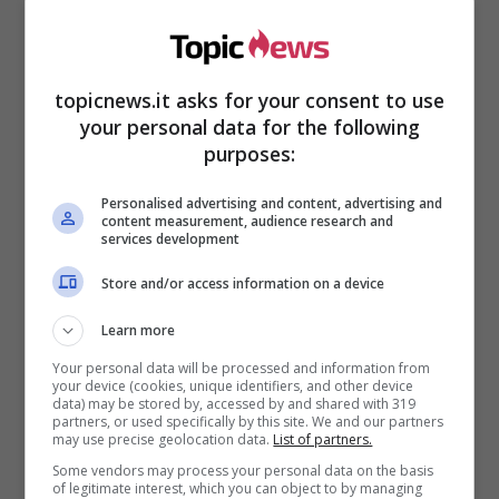
Sergio Tacconi,
topicnews.it asks for your consent to use
l’operazione e la
your personal data for the following
purposes:
convalescenza
Personalised advertising and content, advertising and
content measurement, audience research and
services development
Store and/or access information on a device
Learn more
Your personal data will be processed and information from
your device (cookies, unique identifiers, and other device
data) may be stored by, accessed by and shared with 319
partners, or used specifically by this site. We and our partners
may use precise geolocation data.
List of partners.
Some vendors may process your personal data on the basis
of legitimate interest, which you can object to by managing