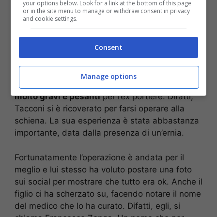
your options below. Look for a link at the bottom of this page
or in the site menu to manage or withdraw consent in privacy
and cookie settings.
Dopo la sua lunga esperienza calcistica,
Stefano Tacconi ha deciso di volersi affermare
Consent
anche in diversi ambiti per sviluppare delle
caratteristiche differenti nella sfera
professionale. Ma, di recente, un’operazione si è
Manage options
resa necessarie per
evitare complicazioni
molto gravi e pesanti
per l’ex portiere. Difatti,
Tacconi si è ricoverato per farsi operare alla
schiena. La sua esperienza è stata abbastanza
importante, data dalla presenza di un’ernia.
Fortunatamente l’operazione è andata per il
meglio e lui stesso ha voluto postare una foto
sui social per mostrare che tutto era ok. Anche il
figlio ci ha scherzato su, facendo notare il nome
del medico che lo ha curato. Difatti, egli, si