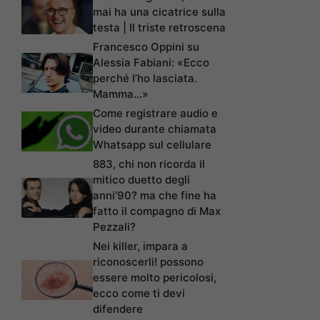
mai ha una cicatrice sulla
testa | Il triste retroscena
Francesco Oppini su
Alessia Fabiani: «Ecco
perché l’ho lasciata.
Mamma…»
Come registrare audio e
video durante chiamata
Whatsapp sul cellulare
883, chi non ricorda il
mitico duetto degli
anni’90? ma che fine ha
fatto il compagno di Max
Pezzali?
Nei killer, impara a
riconoscerli! possono
essere molto pericolosi,
ecco come ti devi
difendere