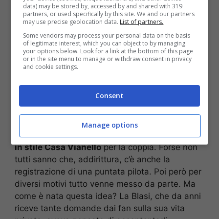
data) may be stored by, accessed by and shared with 319
partners, or used specifically by this site. We and our partners
may use precise geolocation data.
List of partners.
Some vendors may process your personal data on the basis
of legitimate interest, which you can object to by managing
your options below. Look for a link at the bottom of this page
or in the site menu to manage or withdraw consent in privacy
and cookie settings.
Consent
Manage options
Diverse volte si è vociferato di un
programma
in stile Casa Vianello
per la coppia. Forse non
tutti sanno che, addirittura, c’è anche la
registrazione di una puntata pilota. Poi però per
diversi motivi tutto venne messo da parte. Ma
come è nata questa idea? La Blasi, che da anni
riceve tante domande dai fan sulla sua vita