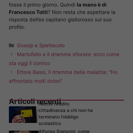
fosse il primo giorno. Quindi
la mano è di
Francesco Totti
? Non resta che aspettare la
risposta dell’ex capitano giallorosso sul suo
profilo.
Categorie
Gossip e Spettacolo
Martufello e il dramma sfiorato: ecco come
sta oggi il comico
Ettore Bassi, il dramma della malattia: “Ho
affrontato molti dolori”
Articoli recenti
Niente reddito
cittadinanza a chi non ha
terminato l’obbligo
scolastico
Alfonso Signorini, come