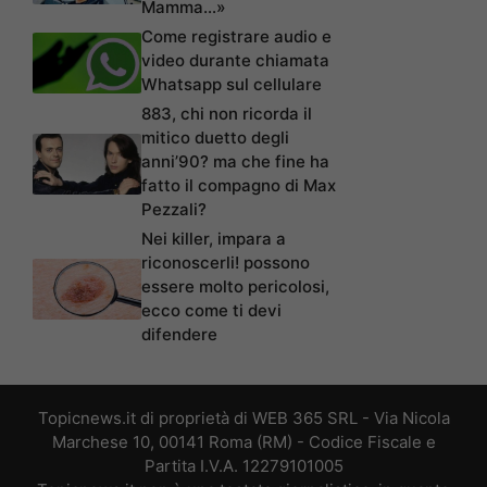
Mamma…»
Come registrare audio e
video durante chiamata
Whatsapp sul cellulare
883, chi non ricorda il
mitico duetto degli
anni’90? ma che fine ha
fatto il compagno di Max
Pezzali?
Nei killer, impara a
riconoscerli! possono
essere molto pericolosi,
ecco come ti devi
difendere
Topicnews.it di proprietà di WEB 365 SRL - Via Nicola
Marchese 10, 00141 Roma (RM) - Codice Fiscale e
Partita I.V.A. 12279101005