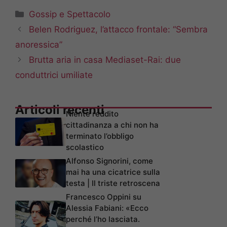
Categorie
Gossip e Spettacolo
Belen Rodriguez, l’attacco frontale: “Sembra
anoressica”
Brutta aria in casa Mediaset-Rai: due
conduttrici umiliate
Articoli recenti
Niente reddito
cittadinanza a chi non ha
terminato l’obbligo
scolastico
Alfonso Signorini, come
mai ha una cicatrice sulla
testa | Il triste retroscena
Francesco Oppini su
Alessia Fabiani: «Ecco
perché l’ho lasciata.