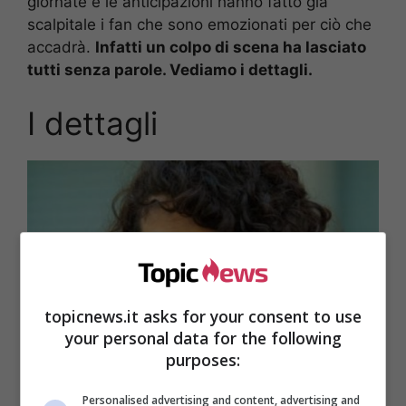
giornate e le anticipazioni hanno fatto già
scalpitale i fan che sono emozionati per ciò che
accadrà.
Infatti un colpo di scena ha lasciato
tutti senza parole. Vediamo i dettagli.
I dettagli
topicnews.it asks for your consent to use
your personal data for the following
purposes:
Personalised advertising and content, advertising and