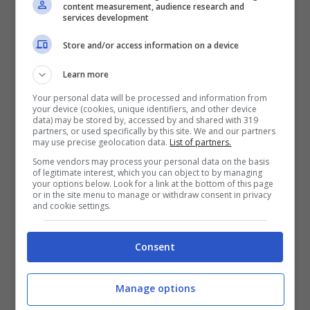
content measurement, audience research and
services development
Store and/or access information on a device
Learn more
Your personal data will be processed and information from
your device (cookies, unique identifiers, and other device
data) may be stored by, accessed by and shared with 319
partners, or used specifically by this site. We and our partners
may use precise geolocation data.
List of partners.
Some vendors may process your personal data on the basis
Da alcune indiscrezioni infatti, la prima novità
of legitimate interest, which you can object to by managing
your options below. Look for a link at the bottom of this page
riguarderebbe
Marina
e
Fabrizio
che
or in the site menu to manage or withdraw consent in privacy
and cookie settings.
potrebbero avere una brutta discussione con
conseguenze forse definitive per la loro
relazione. Mentre l’uomo rifletterà sui suoi errori
Consent
Giordano affronterà
Roberto
.
Manage options
Approfittando dell’occasione, Ferri cercherà di