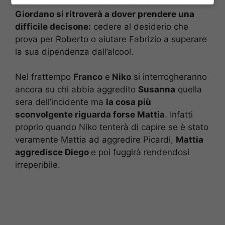
accorciare le distanze con Marina mentre
Giordano si ritroverà a dover prendere una
difficile decisone:
cedere al desiderio che
prova per Roberto o aiutare Fabrizio a superare
la sua dipendenza dall’alcool.
Nel frattempo
Franco
e
Niko
si interrogheranno
ancora su chi abbia aggredito
Susanna
quella
sera dell’incidente ma
la cosa più
sconvolgente riguarda forse Mattia
. Infatti
proprio quando Niko tenterà di capire se è stato
veramente Mattia ad aggredire Picardi,
Mattia
aggredisce Diego
e poi fuggirà rendendosi
irreperibile.