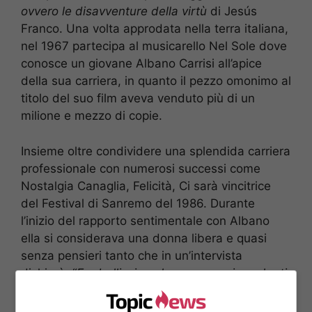
ovvero le disavventure della virtù
di Jesús
Franco. Una volta approdata nella terra italiana,
nel 1967 partecipa al musicarello Nel Sole dove
conosce un giovane Albano Carrisi all’apice
della sua carriera, in quanto il pezzo omonimo al
titolo del suo film aveva venduto più di un
milione e mezzo di copie.
Insieme oltre condividere una splendida carriera
professionale con numerosi successi come
Nostalgia Canaglia, Felicità, Ci sarà vincitrice
del Festival di Sanremo del 1986. Durante
l’inizio del rapporto sentimentale con Albano
ella si considerava una donna libera e quasi
senza pensieri tanto che in un’intervista
dichiarò: “
Era bellissimo: la cosa peggiore che ti
potesse capitare era restare
incinta
. Che a
pensarci, non è una cosa tanto brutta, no?