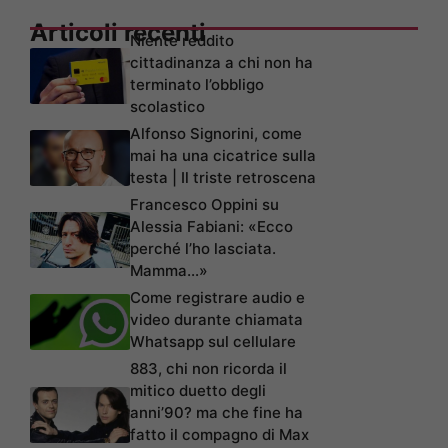
Articoli recenti
Niente reddito
cittadinanza a chi non ha
terminato l’obbligo
scolastico
Alfonso Signorini, come
mai ha una cicatrice sulla
testa | Il triste retroscena
Francesco Oppini su
Alessia Fabiani: «Ecco
perché l’ho lasciata.
Mamma…»
Come registrare audio e
video durante chiamata
Whatsapp sul cellulare
883, chi non ricorda il
mitico duetto degli
anni’90? ma che fine ha
fatto il compagno di Max