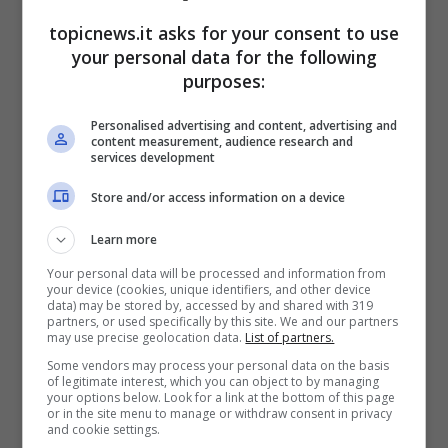
Ero
promiscua
? Pare di sì”.
topicnews.it asks for your consent to use
your personal data for the following
purposes:
Personalised advertising and content, advertising and
content measurement, audience research and
services development
Store and/or access information on a device
Learn more
Your personal data will be processed and information from
your device (cookies, unique identifiers, and other device
data) may be stored by, accessed by and shared with 319
partners, or used specifically by this site. We and our partners
Ella ai suoi fan ha rivelato la dieta che le
may use precise geolocation data.
List of partners.
permette di godere di buona salute.
Some vendors may process your personal data on the basis
of legitimate interest, which you can object to by managing
your options below. Look for a link at the bottom of this page
La dieta di Romina
or in the site menu to manage or withdraw consent in privacy
and cookie settings.