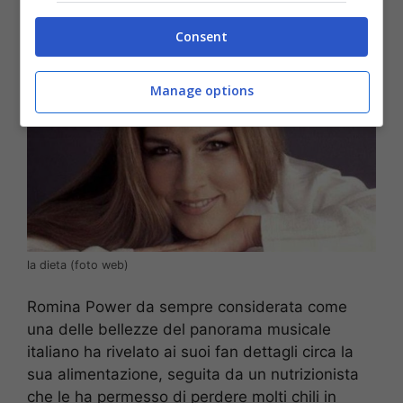
Power
Consent
Manage options
la dieta (foto web)
Romina Power da sempre considerata come
una delle bellezze del panorama musicale
italiano ha rivelato ai suoi fan dettagli circa la
sua alimentazione, seguita da un nutrizionista
che le ha permesso di perdere molti chili in