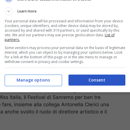
Learn more
Your personal data will be processed and information from your device
(cookies, unique identifiers, and other device data) may be stored by,
accessed by and shared with 319 partners, or used specifically by this
site. We and our partners may use precise geolocation data.
List of
partners.
Some vendors may process your personal data on the basis of legitimate
interest, which you can object to by managing your options below. Look
for a link at the bottom of this page or in the site menu to manage or
withdraw consent in privacy and cookie settings.
Manage options
Consent
 i risultati ottenuti nel ruolo da conduttore nel
o di Carlo a diversi e famosi programmi televisivi,
iss Italia, Il Festival di Sanremo per ben tre
 fare, insieme alla collega Antonella Clerici una
anche svolto il ruolo di direttore artistico e il