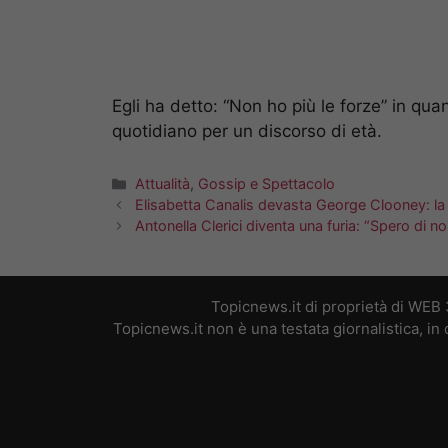
Egli ha detto: “Non ho più le forze” in 
quotidiano per un discorso di età.
Categorie
Attualità
,
Gossip e Spettacolo
Elisabetta Canalis devasta George Clooney: la
Antonella Clerici diventa una furia: “Spero di 
Topicnews.it di proprietà di WEB
Topicnews.it non è una testata giornalistica, i