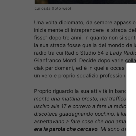
curiosità (foto web)
Una volta diplomato, da sempre appassio
inizialmente di intraprendere la strada de
fisso” dopo tre anni, in quanto non si se
la sua strada fosse quella del mondo dell
radio tra cui Radio Studio 54 e
Lady Radi
Gianfranco Monti. Decide dopo varie coll
ciak per domani, ed è in quella occasion
un vero e proprio sodalizio professionale o
Proprio riguardo la sua attività in banca, 
mente una mattina presto, nel traffico, co
uscivo alle 17 e correvo a fare la radio
, gr
discoteca guadagnando pochino. Il lunedì 
aspettavano a fare cose che non amavo. Qu
era la parola che cercavo
. Mi sono detto