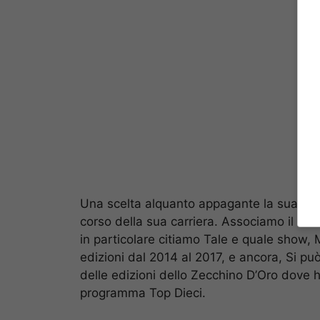
Una scelta alquanto appagante la sua, visto
corso della sua carriera. Associamo il volt
in particolare citiamo Tale e quale show, M
edizioni dal 2014 al 2017, e ancora, Si può
delle edizioni dello Zecchino D’Oro dove ha 
programma Top Dieci.