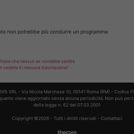
quanto non potrebbe più condurre un programma
 frase che nessun ex vorrebbe sentire
non vederla in nessuna trasmissione”
 365 SRL - Via Nicola Marchese 10, 00141 Roma (RM) - Codice Fis
n quanto viene aggiornato senza alcuna periodicità. Non può perta
della legge n. 62 del 07.03.2001
Copyright ©2026 - Tutti i diritti riservati -
Contattaci