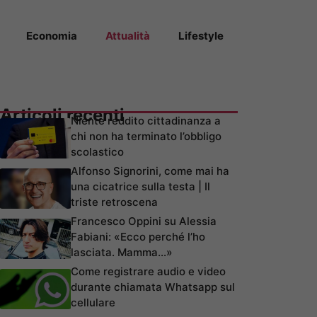
Economia
Attualità
Lifestyle
Articoli recenti
Niente reddito cittadinanza a
chi non ha terminato l’obbligo
scolastico
Alfonso Signorini, come mai ha
una cicatrice sulla testa | Il
triste retroscena
Francesco Oppini su Alessia
Fabiani: «Ecco perché l’ho
lasciata. Mamma…»
Come registrare audio e video
durante chiamata Whatsapp sul
cellulare