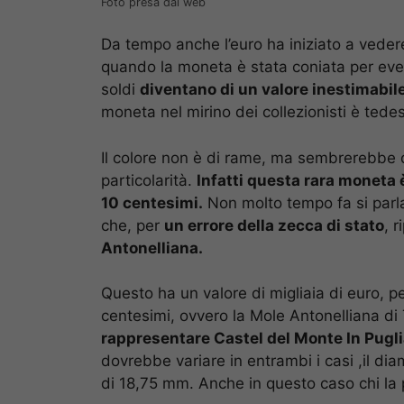
Foto presa dal web
Da tempo anche l’euro ha iniziato a vedere
quando la moneta è stata coniata per event
soldi
diventano di un valore inestimabile 
moneta nel mirino dei collezionisti è tede
Il colore non è di rame, ma sembrerebbe 
particolarità.
Infatti questa rara moneta 
10 centesimi.
Non molto tempo fa si parla
che, per
un errore della zecca di stato
, 
Antonelliana.
Questo ha un valore di migliaia di euro, 
centesimi, ovvero la Mole Antonelliana di 
rappresentare Castel del Monte In Pugli
dovrebbe variare in entrambi i casi ,il di
di 18,75 mm. Anche in questo caso chi la 