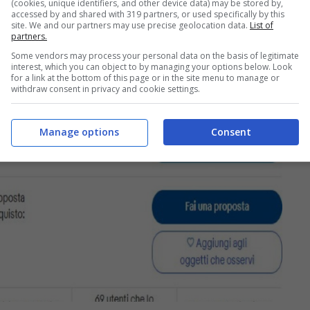
(cookies, unique identifiers, and other device data) may be stored by,
accessed by and shared with 319 partners, or used specifically by this
site. We and our partners may use precise geolocation data.
List of
partners.
Some vendors may process your personal data on the basis of legitimate
interest, which you can object to by managing your options below. Look
for a link at the bottom of this page or in the site menu to manage or
withdraw consent in privacy and cookie settings.
Manage options
Consent