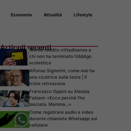
Economia
Attualità
Lifestyle
Articoli recenti
Niente reddito cittadinanza a
chi non ha terminato l’obbligo
scolastico
Alfonso Signorini, come mai ha
una cicatrice sulla testa | Il
triste retroscena
Francesco Oppini su Alessia
Fabiani: «Ecco perché l’ho
lasciata. Mamma…»
Come registrare audio e video
durante chiamata Whatsapp sul
cellulare