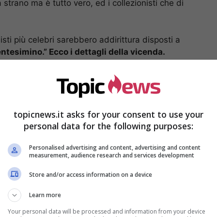
strano ma è tutto vero, ed i collezionisti che di
nisti più celebri sarebbero addirittura disposti a
ntesimino.” Ecco i dettagli della vicenda.
topicnews.it asks for your consent to use your
personal data for the following purposes:
Personalised advertising and content, advertising and content
measurement, audience research and services development
Store and/or access information on a device
Learn more
le mezzo milione
Your personal data will be processed and information from your device