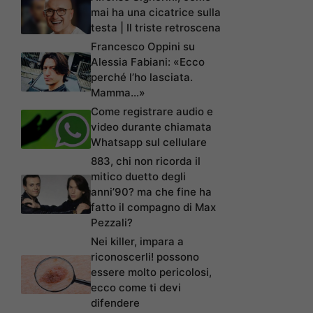
mai ha una cicatrice sulla
testa | Il triste retroscena
Francesco Oppini su
Alessia Fabiani: «Ecco
perché l’ho lasciata.
Mamma…»
Come registrare audio e
video durante chiamata
Whatsapp sul cellulare
883, chi non ricorda il
mitico duetto degli
anni’90? ma che fine ha
fatto il compagno di Max
Pezzali?
Nei killer, impara a
riconoscerli! possono
essere molto pericolosi,
ecco come ti devi
difendere