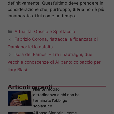
definitivamente. Quest’ultimo deve prendere in
considerazione che, purtroppo,
Silvia
non è più
innamorata di lui come un tempo.
Categorie
Attualità
,
Gossip e Spettacolo
Fabrizio Corona, riattacca la fidanzata di
Damiano: lei lo asfalta
Isola dei Famosi – Tra i naufraghi, due
vecchie conoscenze di Al bano: colpaccio per
Ilary Blasi
Articoli recenti
Niente reddito
cittadinanza a chi non ha
terminato l’obbligo
scolastico
Alfonso Signorini, come