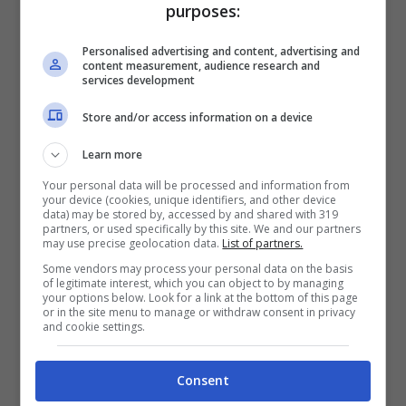
purposes:
Un posto al sole, tra
Personalised advertising and content, advertising and
content measurement, audience research and
Michele e Silvia sempre
services development
più problemi
Store and/or access information on a device
Learn more
Your personal data will be processed and information from
your device (cookies, unique identifiers, and other device
data) may be stored by, accessed by and shared with 319
partners, or used specifically by this site. We and our partners
may use precise geolocation data.
List of partners.
Some vendors may process your personal data on the basis
of legitimate interest, which you can object to by managing
your options below. Look for a link at the bottom of this page
or in the site menu to manage or withdraw consent in privacy
and cookie settings.
Consent