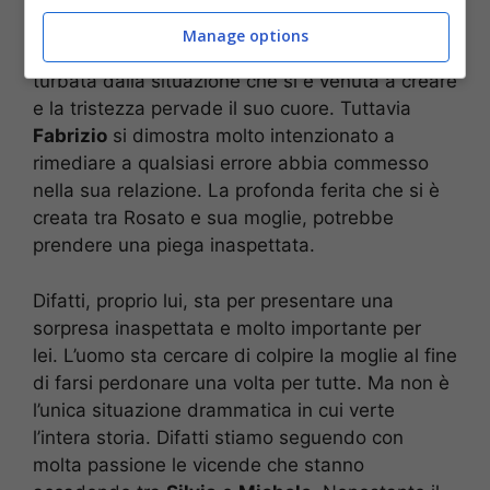
In relazione a tutto questo,
Marina Giordano
ha
Manage options
il cuore in pezzi. Si sente profondamente
turbata dalla situazione che si è venuta a creare
e la tristezza pervade il suo cuore. Tuttavia
Fabrizio
si dimostra molto intenzionato a
rimediare a qualsiasi errore abbia commesso
nella sua relazione. La profonda ferita che si è
creata tra Rosato e sua moglie, potrebbe
prendere una piega inaspettata.
Difatti, proprio lui, sta per presentare una
sorpresa inaspettata e molto importante per
lei. L’uomo sta cercare di colpire la moglie al fine
di farsi perdonare una volta per tutte. Ma non è
l’unica situazione drammatica in cui verte
l’intera storia. Difatti stiamo seguendo con
molta passione le vicende che stanno