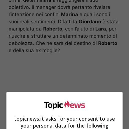
obiettivo. Il manager dovrà pertanto rivelare
l’intenzione nei confini
Marina
e quali sono i
suoi reali sentimenti. Difatti la
Giordano
è stata
manipolata da
Roberto
, con l’aiuto di
Lara
, per
riuscire a sfruttare un determinato momento di
debolezza. Che ne sarà del destino di
Roberto
e della sua ex moglie?
topicnews.it asks for your consent to use
your personal data for the following