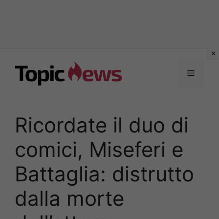
Vai
al
Menu
contenuto
Ricordate il duo di
comici, Miseferi e
Battaglia: distrutto
dalla morte