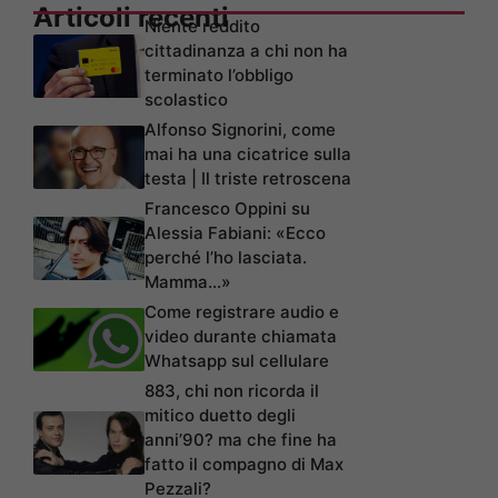
Articoli recenti
Niente reddito
cittadinanza a chi non ha
terminato l’obbligo
scolastico
Alfonso Signorini, come
mai ha una cicatrice sulla
testa | Il triste retroscena
Francesco Oppini su
Alessia Fabiani: «Ecco
perché l’ho lasciata.
Mamma…»
Come registrare audio e
video durante chiamata
Whatsapp sul cellulare
883, chi non ricorda il
mitico duetto degli
anni’90? ma che fine ha
fatto il compagno di Max
Pezzali?