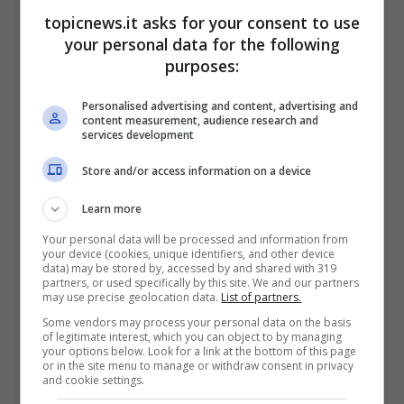
fraterno e collega Gigi
topicnews.it asks for your consent to use
your personal data for the following
purposes:
Personalised advertising and content, advertising and
content measurement, audience research and
services development
Store and/or access information on a device
Learn more
Your personal data will be processed and information from
your device (cookies, unique identifiers, and other device
data) may be stored by, accessed by and shared with 319
partners, or used specifically by this site. We and our partners
may use precise geolocation data.
List of partners.
Some vendors may process your personal data on the basis
“Se Giacomo fosse ancora tra noi penso che
of legitimate interest, which you can object to by managing
your options below. Look for a link at the bottom of this page
l’avrei visto andare in giro con una tuta da
or in the site menu to manage or withdraw consent in privacy
palombaro”
, un’affermazione molto ironica in
and cookie settings.
quanto Gigi confessa che
Giacomo era