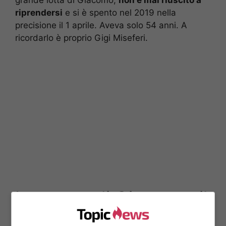
riprendersi
e si è spento nel 2019 nella
precisione il 1 aprile. Aveva solo 54 anni. A
ricordarlo è proprio Gigi Miseferi.
La morte di Giacomo, il
ricordo dell’amico