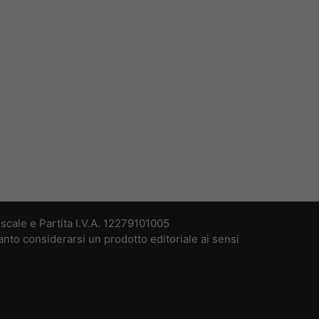
cale e Partita I.V.A. 12279101005
nto considerarsi un prodotto editoriale ai sensi