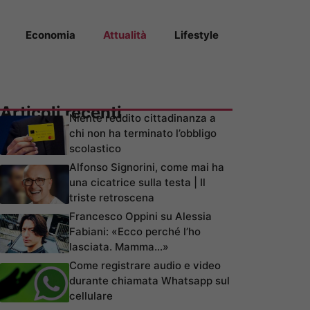
Economia
Attualità
Lifestyle
Articoli recenti
Niente reddito cittadinanza a
chi non ha terminato l’obbligo
scolastico
Alfonso Signorini, come mai ha
una cicatrice sulla testa | Il
triste retroscena
Francesco Oppini su Alessia
Fabiani: «Ecco perché l’ho
lasciata. Mamma…»
Come registrare audio e video
durante chiamata Whatsapp sul
cellulare