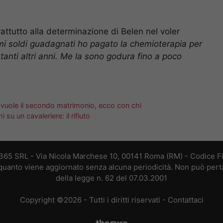
attutto alla determinazione di Belen nel voler
rimi soldi guadagnati ho pagato la chemioterapia per
tanti altri anni. Me la sono godura fino a poco
 vuole il secondo matrimonio, ecco con chi
u un cavaleriere: il rifiuto
 365 SRL - Via Nicola Marchese 10, 00141 Roma (RM) - Codice Fis
n quanto viene aggiornato senza alcuna periodicità. Non può perta
della legge n. 62 del 07.03.2001
Copyright ©2026 - Tutti i diritti riservati -
Contattaci