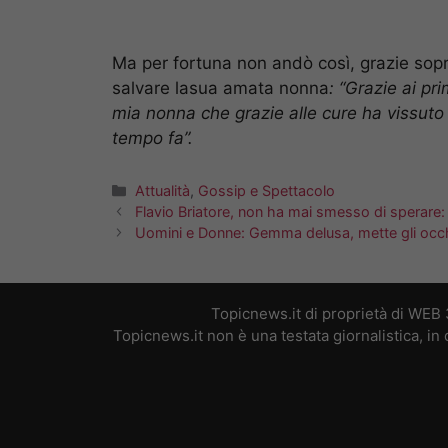
Ma per fortuna non andò così, grazie sopr
salvare lasua amata nonna
: “Grazie ai p
mia nonna che grazie alle cure ha vissuto 
tempo fa”.
Categorie
Attualità
,
Gossip e Spettacolo
Flavio Briatore, non ha mai smesso di sperare:
Uomini e Donne: Gemma delusa, mette gli occhi s
Topicnews.it di proprietà di WEB
Topicnews.it non è una testata giornalistica, i