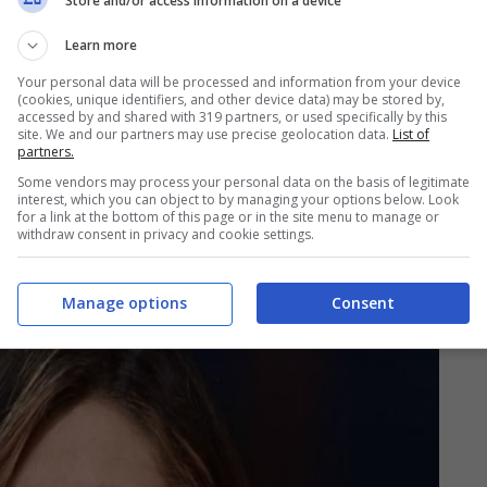
Store and/or access information on a device
Learn more
Your personal data will be processed and information from your device
(cookies, unique identifiers, and other device data) may be stored by,
accessed by and shared with 319 partners, or used specifically by this
site. We and our partners may use precise geolocation data.
List of
ta particolarmente benevola nei confronti di
Belen
partners.
 e sorridente, almeno davanti alle telecamere,
Some vendors may process your personal data on the basis of legitimate
onduttrice argentina abbia conosciuto il dolore
interest, which you can object to by managing your options below. Look
for a link at the bottom of this page or in the site menu to manage or
ta di una persona cara. Invece non è così: anche
withdraw consent in privacy and cookie settings.
, piangere e disperarsi per la scomparsa di
Manage options
Consent