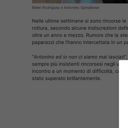
Belen Rodriguez e Antonino Spinalbese
Nelle ultime settimane si sono rincorse le
rottura, secondo alcune indiscrezioni defi
oltre un anno e mezzo. Rumors che la st
paparazzi che l’hanno intercettata in un p
“
Antonino ed io non ci siamo mai lasciati
“
sempre più insistenti rincorsesi negli ulti
incontro a un momento di difficoltà, come
stato superato brillantemente.