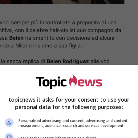
 voci sempre più incontrollate a proposito di una
nitiva, con il celebre hair-stylist suo compagno da
essa
Belen
ha smentito con decisione ad alcuni
arco a Milano insieme a sua figlia.
, la secca replica di
Belen Rodriguez
alle voci
mi giorni. E’ molto probabile che la coppia sia andata
 capita praticamente a tutti, che evidentemente è
topicnews.it asks for your consent to use your
personal data for the following purposes:
Personalised advertising and content, advertising and content
measurement, audience research and services development