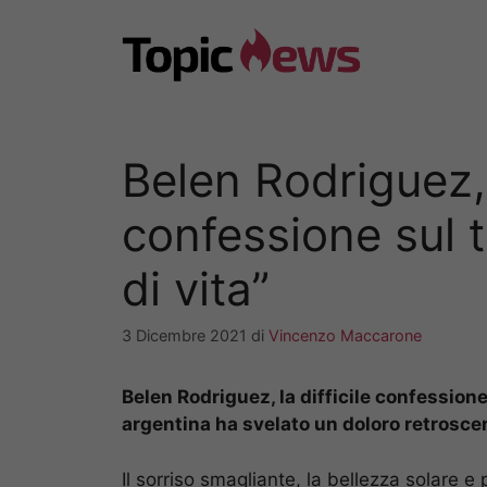
Vai
al
contenuto
Belen Rodriguez, l
confessione sul t
di vita”
3 Dicembre 2021
di
Vincenzo Maccarone
Belen Rodriguez, la difficile confessione 
argentina ha svelato un doloro retroscen
Il sorriso smagliante, la bellezza solare 