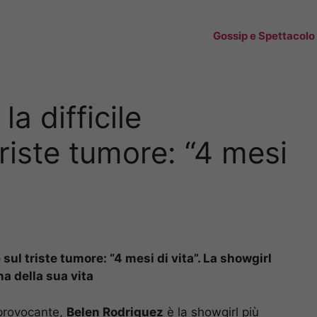
Gossip e Spettacolo
a difficile
riste tumore: “4 mesi
sul triste tumore: “4 mesi di vita”. La showgirl
a della sua vita
e provocante,
Belen Rodriguez
è la showgirl più