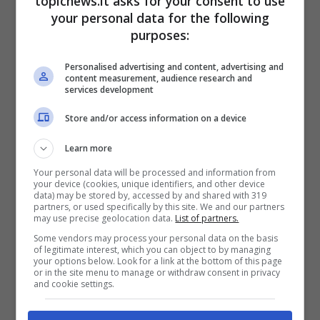
topicnews.it asks for your consent to use
La giovane showgirl durante la dettagliata
your personal data for the following
intervista ha raccontato cosa per lei ha
purposes:
significato dover vivere un periodo di totale
allontanamento dai suoi familiari ed affetti. Un
Personalised advertising and content, advertising and
content measurement, audience research and
periodo in cui una setta
ha completamente
services development
modificato in modo negativo
la sua vita in ogni
Store and/or access information on a device
ambito, da quello professionale a quello privato.
E sembrerebbe che tutto questo possa aver
Learn more
influito sulla drammatica rottura con l’ex
marito Eros Ramazzotti.
Your personal data will be processed and information from
your device (cookies, unique identifiers, and other device
data) may be stored by, accessed by and shared with 319
partners, or used specifically by this site. We and our partners
may use precise geolocation data.
List of partners.
Some vendors may process your personal data on the basis
of legitimate interest, which you can object to by managing
your options below. Look for a link at the bottom of this page
or in the site menu to manage or withdraw consent in privacy
and cookie settings.