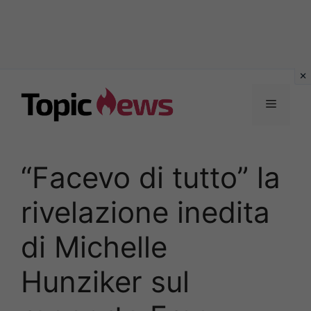
Vai
al
Menu
contenuto
“Facevo di tutto” la
rivelazione inedita
di Michelle
Hunziker sul