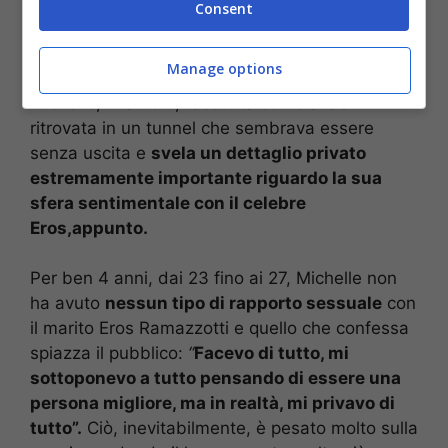
Consent
Manage options
Michelle, in studio, racconta come si sia
ritrovata in un tunnel che sembrava essere
senza uscita e
svela un dettaglio privato
estremamente importante riguardo la sua
sfera sentimentale con il celebre
Eros,appunto.
Per ben 4 anni, dai 23 fino ai 27, Michelle non
ha avuto
nessun tipo di rapporto sessuale
con
il marito Eros Ramazzotti e quello che confessa
spiazza il pubblico:
“
Facevo di tutto, mi
sottoponevo a tutto pensando di essere una
persona migliore, ma in realtà, mi privavo di
tutto”.
Ciò, inevitabilmente, è pesato molto sulla