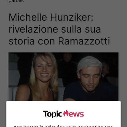
parole.
Michelle Hunziker:
rivelazione sulla sua
storia con Ramazzotti
Eros Ramazzotti e Michelle Hunziker