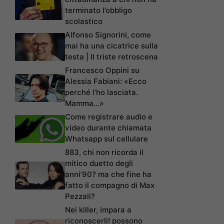
terminato l’obbligo
scolastico
Alfonso Signorini, come
mai ha una cicatrice sulla
testa | Il triste retroscena
Francesco Oppini su
Alessia Fabiani: «Ecco
perché l’ho lasciata.
Mamma…»
Come registrare audio e
video durante chiamata
Whatsapp sul cellulare
883, chi non ricorda il
mitico duetto degli
anni’90? ma che fine ha
fatto il compagno di Max
Pezzali?
Nei killer, impara a
riconoscerli! possono