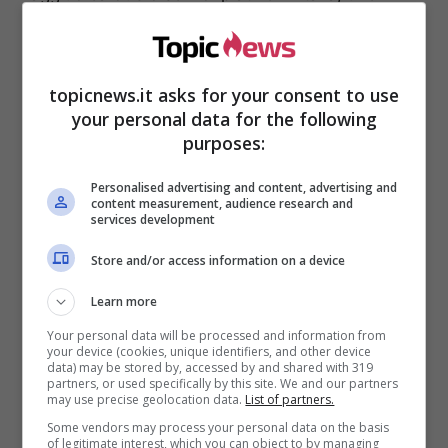
in Austria, uno in Svizzera e un disco d’oro in
Germania.
topicnews.it asks for your consent to use
your personal data for the following
purposes:
Personalised advertising and content, advertising and
content measurement, audience research and
services development
Store and/or access information on a device
Learn more
Your personal data will be processed and information from
Ella da molto tempo è legata a Carla e sul
your device (cookies, unique identifiers, and other device
data) may be stored by, accessed by and shared with 319
bellissimo rapporto che le due hanno ha
partners, or used specifically by this site. We and our partners
may use precise geolocation data.
List of partners.
affermato: “
Conosco Carla da quarant’anni, e ho
in lei totale fiducia. Se non ci fosse Penelope,
Some vendors may process your personal data on the basis
of legitimate interest, which you can object to by managing