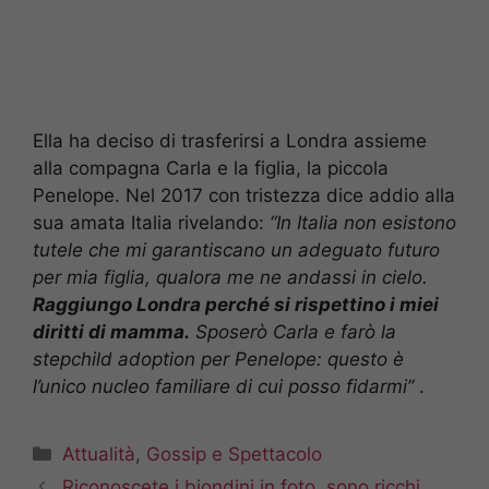
Ella ha deciso di trasferirsi a Londra assieme
alla compagna Carla e la figlia, la piccola
Penelope. Nel 2017 con tristezza dice addio alla
sua amata Italia rivelando:
“In Italia non esistono
tutele che mi garantiscano un adeguato futuro
per mia figlia, qualora me ne andassi in cielo.
Raggiungo Londra perché si rispettino i miei
diritti di mamma.
Sposerò Carla e farò la
stepchild adoption per Penelope: questo è
l’unico nucleo familiare di cui posso fidarmi”
.
Categorie
Attualità
,
Gossip e Spettacolo
Riconoscete i biondini in foto, sono ricchi