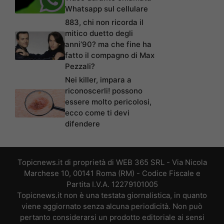
Whatsapp sul cellulare
883, chi non ricorda il
mitico duetto degli
anni’90? ma che fine ha
fatto il compagno di Max
Pezzali?
Nei killer, impara a
riconoscerli! possono
essere molto pericolosi,
ecco come ti devi
difendere
Topicnews.it di proprietà di WEB 365 SRL - Via Nicola
Marchese 10, 00141 Roma (RM) - Codice Fiscale e
Partita I.V.A. 12279101005
Topicnews.it non è una testata giornalistica, in quanto
viene aggiornato senza alcuna periodicità. Non può
pertanto considerarsi un prodotto editoriale ai sensi