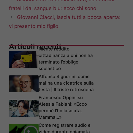
fratelli dal sangue blu: ecco chi sono
Giovanni Ciacci, lascia tutti a bocca aperta:
vi presento mio figlio
Articoli recenti
Niente reddito
cittadinanza a chi non ha
terminato l’obbligo
scolastico
Alfonso Signorini, come
mai ha una cicatrice sulla
testa | Il triste retroscena
Francesco Oppini su
Alessia Fabiani: «Ecco
perché l’ho lasciata.
Mamma…»
Come registrare audio e
video durante chiamata