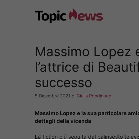
Vai
al
contenuto
Massimo Lopez e 
l’attrice di Beaut
successo
5 Dicembre 2021
di
Giulia Rondinone
Massimo Lopez e la sua particolare amiciz
dettagli della vicenda
La fiction più seguita dal palinsesto televi