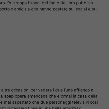
or
o. Purtroppo i sogni dei fan e del loro pubblico
pporto d’amicizia che hanno postato sui social e sul
ltre occasioni per vedere i due l’uno affianco a
la soap opera americana che è ormai la casa della
be mai aspettato che due personaggi televisivi cosi
oro potessero finire in una bella amicizia?