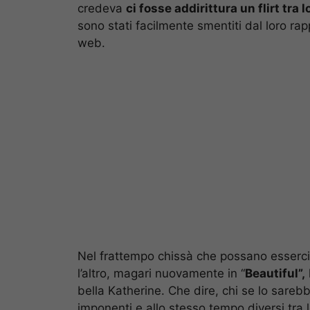
credeva
ci fosse addirittura un flirt tra l
sono stati facilmente smentiti dal loro ra
web.
Nel frattempo chissà che possano esserci a
l’altro, magari nuovamente in “
Beautiful”,
bella Katherine. Che dire, chi se lo sareb
imponenti e allo stesso tempo diversi tra l