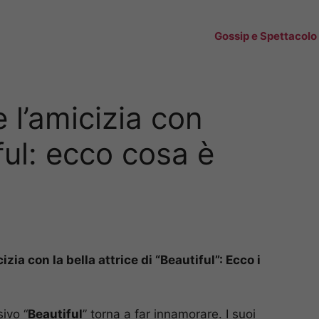
Gossip e Spettacolo
l’amicizia con
iful: ecco cosa è
ia con la bella attrice di “Beautiful”: Ecco i
sivo “
Beautiful
” torna a far innamorare. I suoi