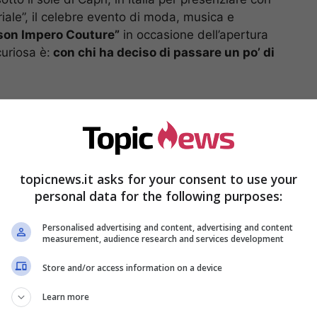
riale”, il celebre evento di moda, musica e
on Impero Couture”
in occasione dell’apertura
uriosa è:
con chi ha deciso di passare un po’ di
g e Massimo Lopez:
po insieme
topicnews.it asks for your consent to use your
personal data for the following purposes:
Personalised advertising and content, advertising and content
measurement, audience research and services development
Store and/or access information on a device
Learn more