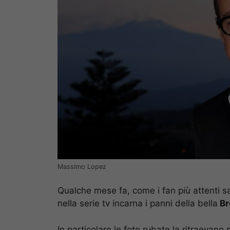
Massimo Lopez
Qualche mese fa, come i fan più attenti sa
nella serie tv incarna i panni della bella
Br
In particolare le foto rubate la ritraevano s