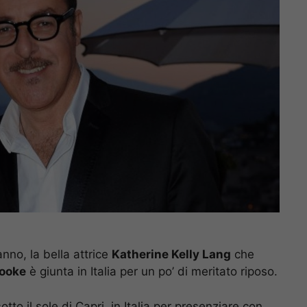
nno, la bella attrice
Katherine Kelly Lang
che
ooke
è giunta in Italia per un po’ di meritato riposo.
otto il sole di Capri, in Italia per presenziare con