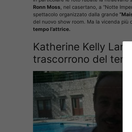
Ronn Moss
, nel casertano, a “Notte Impe
spettacolo organizzato dalla grande
“Mais
del nuovo show room. Ma la vicenda più c
tempo l’attrice.
Katherine Kelly Lan
trascorrono del tem