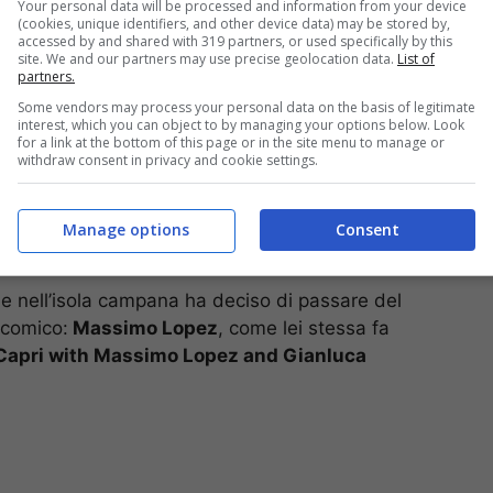
Your personal data will be processed and information from your device
(cookies, unique identifiers, and other device data) may be stored by,
accessed by and shared with 319 partners, or used specifically by this
site. We and our partners may use precise geolocation data.
List of
partners.
Some vendors may process your personal data on the basis of legitimate
interest, which you can object to by managing your options below. Look
for a link at the bottom of this page or in the site menu to manage or
withdraw consent in privacy and cookie settings.
Manage options
Consent
nne nell’isola campana ha deciso di passare del
 comico:
Massimo Lopez
, come lei stessa fa
n Capri with Massimo Lopez and Gianluca