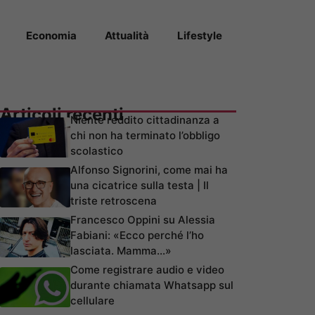
Economia
Attualità
Lifestyle
Articoli recenti
Niente reddito cittadinanza a
chi non ha terminato l’obbligo
scolastico
Alfonso Signorini, come mai ha
una cicatrice sulla testa | Il
triste retroscena
Francesco Oppini su Alessia
Fabiani: «Ecco perché l’ho
lasciata. Mamma…»
Come registrare audio e video
durante chiamata Whatsapp sul
cellulare