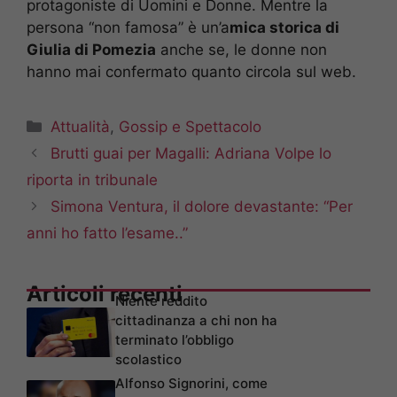
protagoniste di Uomini e Donne. Mentre la
persona “non famosa” è un’a
mica storica di
Giulia di Pomezia
anche se, le donne non
hanno mai confermato quanto circola sul web.
Categorie
Attualità
,
Gossip e Spettacolo
Brutti guai per Magalli: Adriana Volpe lo
riporta in tribunale
Simona Ventura, il dolore devastante: “Per
anni ho fatto l’esame..”
Articoli recenti
Niente reddito
cittadinanza a chi non ha
terminato l’obbligo
scolastico
Alfonso Signorini, come