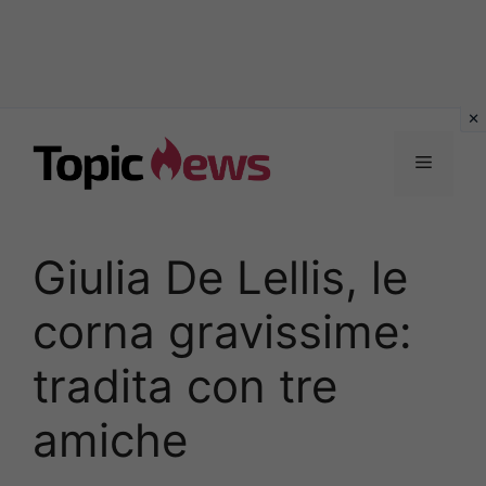
Vai
al
Menu
contenuto
Giulia De Lellis, le
corna gravissime:
tradita con tre
amiche