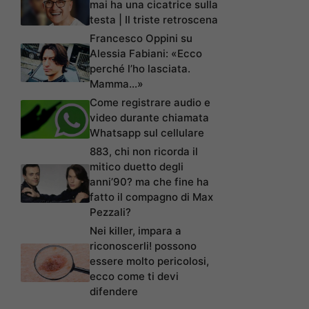
mai ha una cicatrice sulla
testa | Il triste retroscena
Francesco Oppini su
Alessia Fabiani: «Ecco
perché l’ho lasciata.
Mamma…»
Come registrare audio e
video durante chiamata
Whatsapp sul cellulare
883, chi non ricorda il
mitico duetto degli
anni’90? ma che fine ha
fatto il compagno di Max
Pezzali?
Nei killer, impara a
riconoscerli! possono
essere molto pericolosi,
ecco come ti devi
difendere