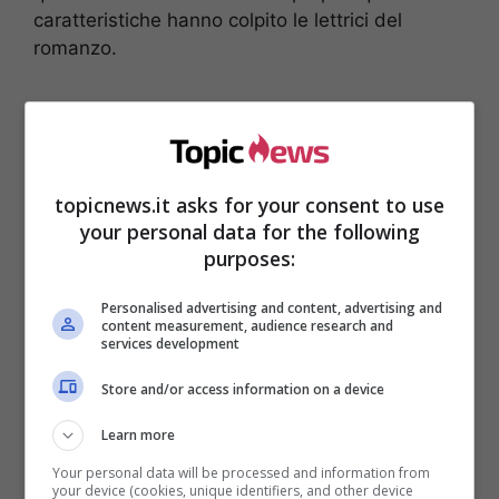
caratteristiche hanno colpito le lettrici del
romanzo.
topicnews.it asks for your consent to use
your personal data for the following
purposes:
Personalised advertising and content, advertising and
content measurement, audience research and
services development
Store and/or access information on a device
Un altro step importante per Giulia è stato il film
‘
Genitori vs influencer
‘, insieme all’attore e
Learn more
scrittore Fabio Volo in onda su Sky. Ritornando
Your personal data will be processed and information from
alla sua favola con Andrea Damante, ella è
your device (cookies, unique identifiers, and other device