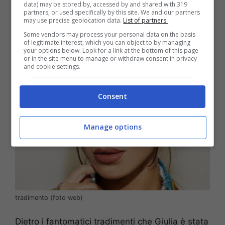
stata tradita più volte con alcune sue amiche.
data) may be stored by, accessed by and shared with 319
partners, or used specifically by this site. We and our partners
may use precise geolocation data.
List of partners.
Il tradimento subito da
Some vendors may process your personal data on the basis
of legitimate interest, which you can object to by managing
Giulia
your options below. Look for a link at the bottom of this page
or in the site menu to manage or withdraw consent in privacy
and cookie settings.
Consent
Manage options
tradimento (foto web)
Dietro i fantomatici tradimenti che Giulia è stata