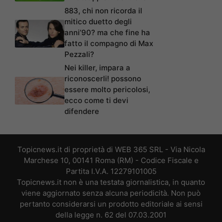
883, chi non ricorda il
mitico duetto degli
anni’90? ma che fine ha
fatto il compagno di Max
Pezzali?
Nei killer, impara a
riconoscerli! possono
essere molto pericolosi,
ecco come ti devi
difendere
Topicnews.it di proprietà di WEB 365 SRL - Via Nicola
Marchese 10, 00141 Roma (RM) - Codice Fiscale e
Partita I.V.A. 12279101005
Topicnews.it non è una testata giornalistica, in quanto
viene aggiornato senza alcuna periodicità. Non può
pertanto considerarsi un prodotto editoriale ai sensi
della legge n. 62 del 07.03.2001