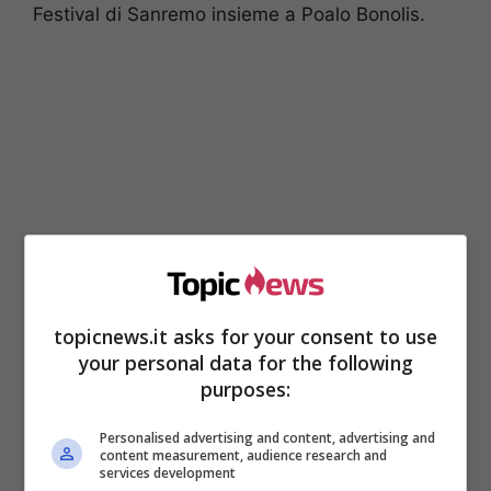
Festival di Sanremo insieme a Poalo Bonolis.
topicnews.it asks for your consent to use
Ora Antonella è al timone su di
The Voice
your personal data for the following
Senior,
in onda su Rai 1.
Lo show musicale,
purposes:
molto amato dal pubblico a casa, ha come
giudici Gigi D’Alessio, Loredana Bertè,
Personalised advertising and content, advertising and
content measurement, audience research and
Clementino ed Orietta Berti. Non in tanti
services development
conoscono però una parte molto importante