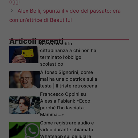
oggi
Alex Belli, spunta il video del passato: era
con un’attrice di Beautiful
Articoli recenti
Niente reddito
cittadinanza a chi non ha
terminato l’obbligo
scolastico
Alfonso Signorini, come
mai ha una cicatrice sulla
testa | Il triste retroscena
Francesco Oppini su
Alessia Fabiani: «Ecco
perché l’ho lasciata.
Mamma…»
Come registrare audio e
video durante chiamata
Whatsapp sul cellulare