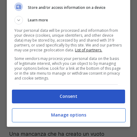
della conduttrice.
Stiamo parlando del suo
Store and/or access information on a device
cagnolino Oliver, scomparso nel 2018.
Learn more
“Con lui ho condiviso tutto”:
Your personal data will be processed and information from
your device (cookies, unique identifiers, and other device
la confessione
data) may be stored by, accessed by and shared with 319
partners, or used specifically by this site. We and our partners
may use precise geolocation data.
List of partners.
Some vendors may process your personal data on the basis
of legitimate interest, which you can object to by managing
your options below. Look for a link at the bottom of this page
or in the site menu to manage or withdraw consent in privacy
and cookie settings.
Consent
Manage options
Una mancanza che ha creato un vuoto