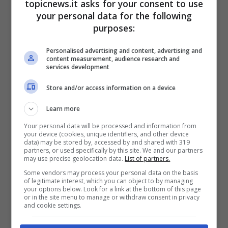
topicnews.it asks for your consent to use
your personal data for the following
purposes:
Personalised advertising and content, advertising and
La seconda tipologia indica una persona
content measurement, audience research and
services development
onesta, responsabile e molto protettiva quando
si tratta di sé e degli altri. Si cerca di lavorare in
Store and/or access information on a device
maniera seria e professionalità. Inoltre, si ha
Learn more
personalità e la gente si fida di te. Una persona
che possiamo definire brillante, spiritosa e con
Your personal data will be processed and information from
your device (cookies, unique identifiers, and other device
un pensiero fluido. Un cuore praticamente
data) may be stored by, accessed by and shared with 319
nobile, che comprende e perdona.
partners, or used specifically by this site. We and our partners
may use precise geolocation data.
List of partners.
Ecco i risultati
Some vendors may process your personal data on the basis
of legitimate interest, which you can object to by managing
your options below. Look for a link at the bottom of this page
or in the site menu to manage or withdraw consent in privacy
and cookie settings.