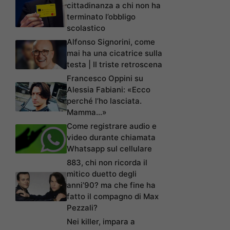
cittadinanza a chi non ha
terminato l’obbligo
scolastico
Alfonso Signorini, come
mai ha una cicatrice sulla
testa | Il triste retroscena
Francesco Oppini su
Alessia Fabiani: «Ecco
perché l’ho lasciata.
Mamma…»
Come registrare audio e
video durante chiamata
Whatsapp sul cellulare
883, chi non ricorda il
mitico duetto degli
anni’90? ma che fine ha
fatto il compagno di Max
Pezzali?
Nei killer, impara a