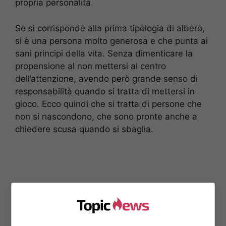
propria personalità.
Se si corrisponde alla prima tipologia di albero,
si è una persona molto generosa e che punta ai
sani principi della vita. Senza dimenticare la
propensione al non mettersi al centro
dell’attenzione, avendo però grande senso di
responsabilità quando si tratta di mettersi in
gioco. Ecco quindi che si tratta di persone che
non si nascondono, che sono pronte anche a
chiedere scusa quando si sbaglia.