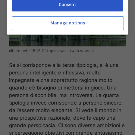
Consent
Manage options
albero sei – 18.12.21 topicnews – (web source)
Se si corrisponde alla terza tipologia, si è una
persona intelligente e riflessiva, molto
impegnata e che soprattutto ragiona molto
quando c’è bisogno di mettersi in gioco. Una
persona disponibile, ma introversa. La quarta
tipologia invece corrisponde a persone sincere,
dall’essere molto elegante. Si vede il mondo in
una prospettiva razionale, dove fa capo una
grande perspicacia. Ci sono diverse ambizioni e
si perseguono obiettivi con grande entusiasmo.