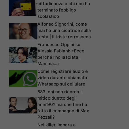
cittadinanza a chi non ha
terminato l’obbligo
scolastico
Alfonso Signorini, come
mai ha una cicatrice sulla
testa | Il triste retroscena
Francesco Oppini su
Alessia Fabiani: «Ecco
perché l’ho lasciata.
Mamma…»
Come registrare audio e
video durante chiamata
Whatsapp sul cellulare
883, chi non ricorda il
mitico duetto degli
anni’90? ma che fine ha
fatto il compagno di Max
Pezzali?
Nei killer, impara a