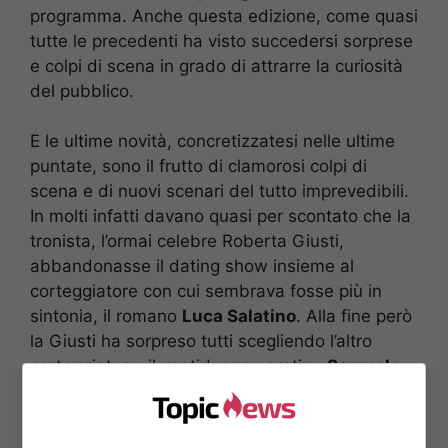
programma. Anche questa edizione, come quasi
tutte le precedenti ha visto succedersi sorprese
e colpi di scena in grado di attrarre la curiosità
del pubblico.
E le ultime novità, concretizzatesi nelle ultime
puntate, sono il frutto di clamorosi colpi di
scena e di nuovi scenari del tutto imprevedibili.
In molti infatti davano quasi per scontato che la
tronista, l’ormai celebre Roberta Giusti,
abbandonasse il dating show insieme al
corteggiatore con cui sembrava fosse più in
sintonia, il romano
Luca Salatino
. Alla fine però
la Giusti ha sorpreso tutti scegliendo l’altro
corteggiatore, il ventiduenne aretino
Samuele
Carniani.