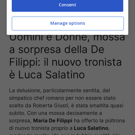
Consent
Luca Salatino
Manage options
Uomini e Donne, mossa
a sorpresa della De
Filippi: il nuovo tronista
è Luca Salatino
La delusione, particolarmente sentita, del
simpatico chef romano per non essere stato
scelto da Roberta Giusti, è stata smaltita quasi
subito. Con una mossa decisamente a
sorpresa,
Maria De Filippi
ha offerto la poltrona
di nuovo tronista proprio a
Luca Salatino
,